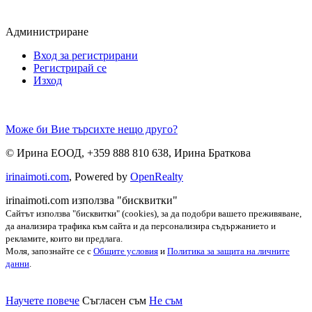
Администриране
Вход за регистрирани
Регистрирай се
Изход
Може би Вие търсихте нещо друго?
©
Ирина ЕООД
,
+359 888 810 638
,
Ирина Браткова
irinaimoti.com
, Powered by
OpenRealty
irinaimoti.com използва "бисквитки"
Сайтът използва "бисквитки" (cookies), за да подобри вашето преживяване,
да анализира трафика към сайта и да персонализира съдържанието и
рекламите, които ви предлага.
Моля, запознайте се с
Общите условия
и
Политика за защита на личните
данни
.
Научете повече
Съгласен съм
Не съм