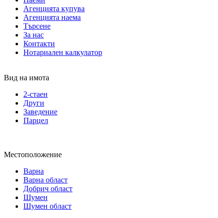
Агенцията купува
Агенцията наема
Търсене
За нас
Контакти
Нотариален калкулатор
Вид на имота
2-стаен
Други
Заведение
Парцел
Местоположение
Варна
Варна област
Добрич област
Шумен
Шумен област