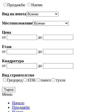
Продажби
Наеми
Вид на имота
Местоположение
Цена
от
до
Етаж
от
до
Квадратура
от
до
Вид строителство
Гредоред
ЕПК
панел
тухла
Меню
Начало
Продажби
Наеми