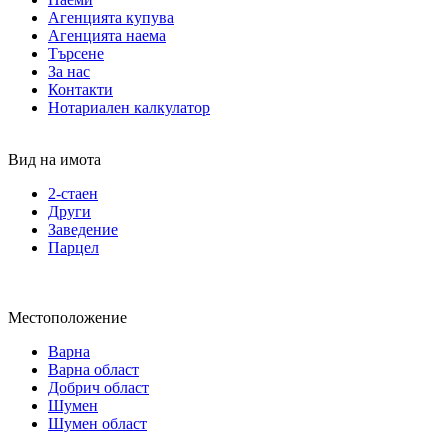
Агенцията купува
Агенцията наема
Търсене
За нас
Контакти
Нотариален калкулатор
Вид на имота
2-стаен
Други
Заведение
Парцел
Местоположение
Варна
Варна област
Добрич област
Шумен
Шумен област