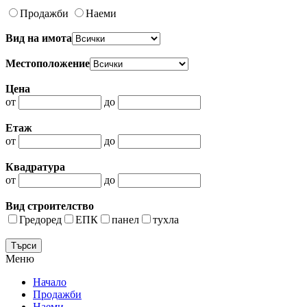
Продажби
Наеми
Вид на имота
Местоположение
Цена
от
до
Етаж
от
до
Квадратура
от
до
Вид строителство
Гредоред
ЕПК
панел
тухла
Меню
Начало
Продажби
Наеми