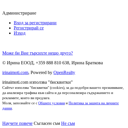
Администриране
Вход за регистрирани
Регистрирай се
Изход
Може би Вие търсихте нещо друго?
©
Ирина ЕООД
,
+359 888 810 638
,
Ирина Браткова
irinaimoti.com
, Powered by
OpenRealty
irinaimoti.com използва "бисквитки"
Сайтът използва "бисквитки" (cookies), за да подобри вашето преживяване,
да анализира трафика към сайта и да персонализира съдържанието и
рекламите, които ви предлага.
Моля, запознайте се с
Общите условия
и
Политика за защита на личните
данни
.
Научете повече
Съгласен съм
Не съм