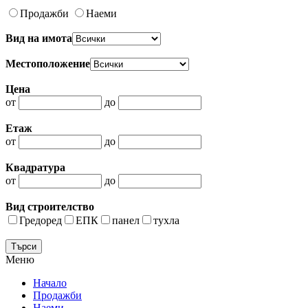
Продажби
Наеми
Вид на имота
Местоположение
Цена
от
до
Етаж
от
до
Квадратура
от
до
Вид строителство
Гредоред
ЕПК
панел
тухла
Меню
Начало
Продажби
Наеми