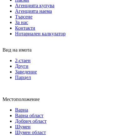
Агенцията купува
Агенцията наема
Търсене
За нас
Контакти
Нотариален калкулатор
Вид на имота
2-стаен
Други
Заведение
Парцел
Местоположение
Варна
Варна област
Добрич област
Шумен
Шумен област