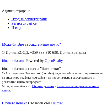
Администриране
Вход за регистрирани
Регистрирай се
Изход
Може би Вие търсихте нещо друго?
©
Ирина ЕООД
,
+359 888 810 638
,
Ирина Браткова
irinaimoti.com
, Powered by
OpenRealty
irinaimoti.com използва "бисквитки"
Сайтът използва "бисквитки" (cookies), за да подобри вашето преживяване,
да анализира трафика към сайта и да персонализира съдържанието и
рекламите, които ви предлага.
Моля, запознайте се с
Общите условия
и
Политика за защита на личните
данни
.
Научете повече
Съгласен съм
Не съм