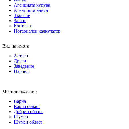
Агенцията купува
Агенцията наема
Търсене
За нас
Контакти
Нотариален калкулатор
Вид на имота
2-стаен
Други
Заведение
Парцел
Местоположение
Варна
Варна област
Добрич област
Шумен
Шумен област