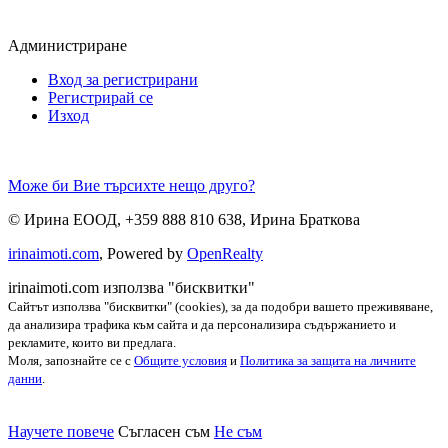
Администриране
Вход за регистрирани
Регистрирай се
Изход
Може би Вие търсихте нещо друго?
©
Ирина ЕООД
,
+359 888 810 638
,
Ирина Браткова
irinaimoti.com
, Powered by
OpenRealty
irinaimoti.com използва "бисквитки"
Сайтът използва "бисквитки" (cookies), за да подобри вашето преживяване,
да анализира трафика към сайта и да персонализира съдържанието и
рекламите, които ви предлага.
Моля, запознайте се с
Общите условия
и
Политика за защита на личните
данни
.
Научете повече
Съгласен съм
Не съм