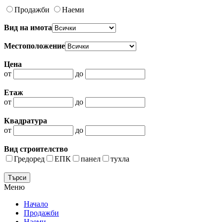
Продажби
Наеми
Вид на имота
Местоположение
Цена
от
до
Етаж
от
до
Квадратура
от
до
Вид строителство
Гредоред
ЕПК
панел
тухла
Меню
Начало
Продажби
Наеми