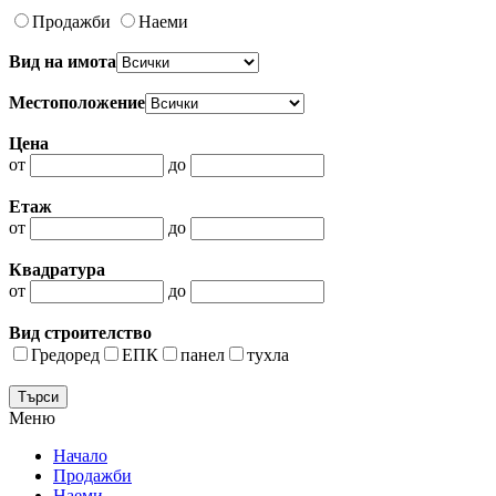
Продажби
Наеми
Вид на имота
Местоположение
Цена
от
до
Етаж
от
до
Квадратура
от
до
Вид строителство
Гредоред
ЕПК
панел
тухла
Меню
Начало
Продажби
Наеми