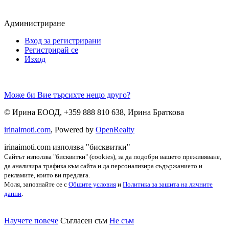
Администриране
Вход за регистрирани
Регистрирай се
Изход
Може би Вие търсихте нещо друго?
©
Ирина ЕООД
,
+359 888 810 638
,
Ирина Браткова
irinaimoti.com
, Powered by
OpenRealty
irinaimoti.com използва "бисквитки"
Сайтът използва "бисквитки" (cookies), за да подобри вашето преживяване,
да анализира трафика към сайта и да персонализира съдържанието и
рекламите, които ви предлага.
Моля, запознайте се с
Общите условия
и
Политика за защита на личните
данни
.
Научете повече
Съгласен съм
Не съм