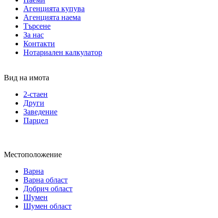
Агенцията купува
Агенцията наема
Търсене
За нас
Контакти
Нотариален калкулатор
Вид на имота
2-стаен
Други
Заведение
Парцел
Местоположение
Варна
Варна област
Добрич област
Шумен
Шумен област