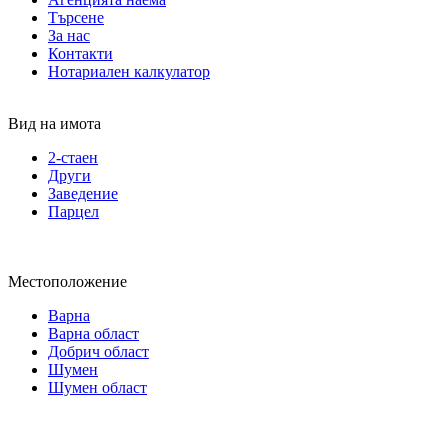
Търсене
За нас
Контакти
Нотариален калкулатор
Вид на имота
2-стаен
Други
Заведение
Парцел
Местоположение
Варна
Варна област
Добрич област
Шумен
Шумен област