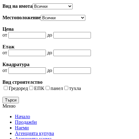
Вид на имота
Местоположение
Цена
от
до
Етаж
от
до
Квадратура
от
до
Вид строителство
Гредоред
ЕПК
панел
тухла
Меню
Начало
Продажби
Наеми
Агенцията купува
Агенцията наема