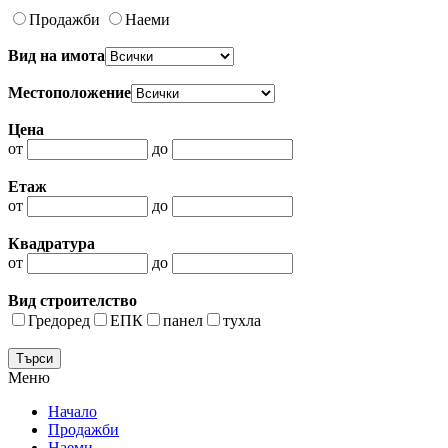
Продажби
Наеми
Вид на имота
Местоположение
Цена
от
до
Етаж
от
до
Квадратура
от
до
Вид строителство
Гредоред
ЕПК
панел
тухла
Меню
Начало
Продажби
Наеми