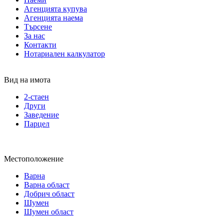
Агенцията купува
Агенцията наема
Търсене
За нас
Контакти
Нотариален калкулатор
Вид на имота
2-стаен
Други
Заведение
Парцел
Местоположение
Варна
Варна област
Добрич област
Шумен
Шумен област