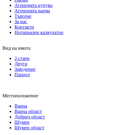
Агенцията купува
Агенцията наема
Търсене
За нас
Контакти
Нотариален калкулатор
Вид на имота
2-стаен
Други
Заведение
Парцел
Местоположение
Варна
Варна област
Добрич област
Шумен
Шумен област