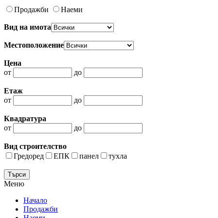
Продажби
Наеми
Вид на имота
Местоположение
Цена
от
до
Етаж
от
до
Квадратура
от
до
Вид строителство
Гредоред
ЕПК
панел
тухла
Меню
Начало
Продажби
Наеми