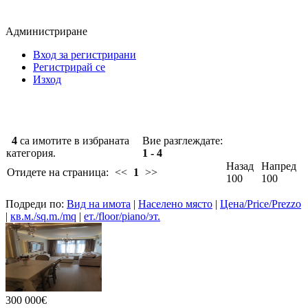
Администриране
Вход за регистрирани
Регистрирай се
Изход
4
са имотите в избраната
Вие разглеждате:
категория.
1 - 4
Назад
Напред
Отидете на страница:
<<
1
>>
100
100
Подреди по:
Вид на имота
|
Населено място
|
Цена/Price/Prezzo
|
кв.м./sq.m./mq
|
ет./floor/piano/эт.
300 000€