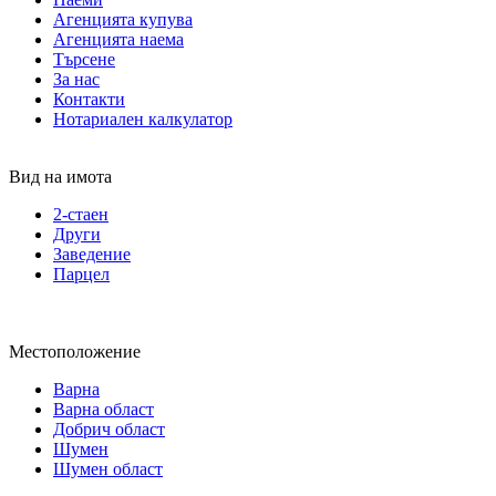
Агенцията купува
Агенцията наема
Търсене
За нас
Контакти
Нотариален калкулатор
Вид на имота
2-стаен
Други
Заведение
Парцел
Местоположение
Варна
Варна област
Добрич област
Шумен
Шумен област