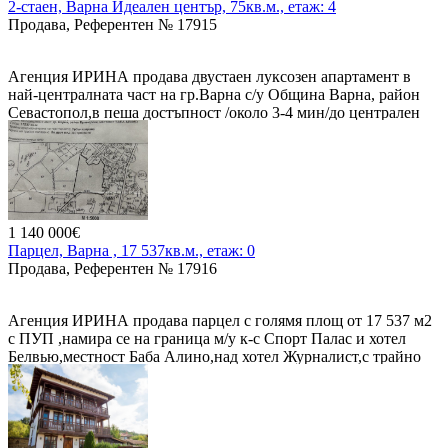
2-стаен, Варна Идеален център, 75кв.м., етаж: 4
Продава, Референтен № 17915
Агенция ИРИНА продава двустаен луксозен апартамент в
най-централната част на гр.Варна с/у Община Варна, район
Севастопол,в пеша достъпност /около 3-4 мин/до централен
вход на Морската градина, плажа и морето, ет.4/4 без
асансьор,вътрешен,изложение ю/с,слънчев и
топъл.Апартамент се състои от: кухня, отделно хол с
трапезарната част,спалня,мокро помещение,коридор.Изцяло е
ремонтиран със скъпи строит.материали,пипнато
отвсякъде,със стил,мебели и всичко избирано и правено с
1 140 000€
висока прецизност и качество/.Обзаведен с нови по-поръчка
Парцел, Варна , 17 537кв.м., етаж: 0
дизайнерски и италиански мебели и оборудван с нови
Продава, Референтен № 17916
ел.уреди/.Цената е 300000 евро .
Агенция ИРИНА продава парцел с голямя площ от 17 537 м2
с ПУП ,намира се на граница м/у к-с Спорт Палас и хотел
Белвью,местност Баба Алино,над хотел Журналист,с трайно
предназначение на територия:Урбанизирана,начин за трайно
ползване:За друг вид застрояване.Подходящ е за
жил.стро.во,почивна база,Дом за стари хора, и др.Цена: 65
евро на кв.метър/около 1 140 000 евро/