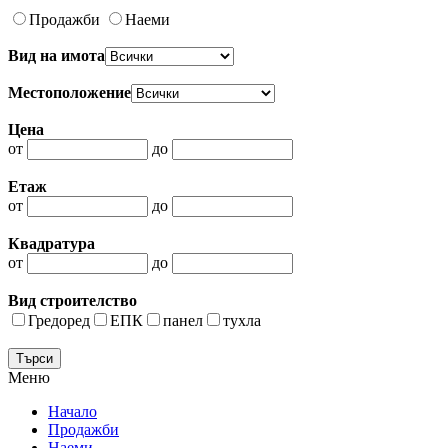
Продажби
Наеми
Вид на имота
Местоположение
Цена
от
до
Етаж
от
до
Квадратура
от
до
Вид строителство
Гредоред
ЕПК
панел
тухла
Меню
Начало
Продажби
Наеми