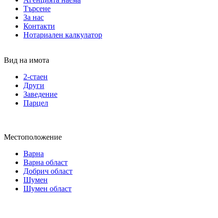
Търсене
За нас
Контакти
Нотариален калкулатор
Вид на имота
2-стаен
Други
Заведение
Парцел
Местоположение
Варна
Варна област
Добрич област
Шумен
Шумен област