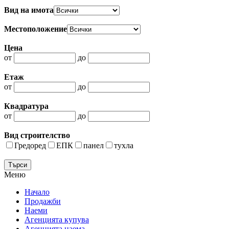
Вид на имота
Местоположение
Цена
от
до
Етаж
от
до
Квадратура
от
до
Вид строителство
Гредоред
ЕПК
панел
тухла
Меню
Начало
Продажби
Наеми
Агенцията купува
Агенцията наема