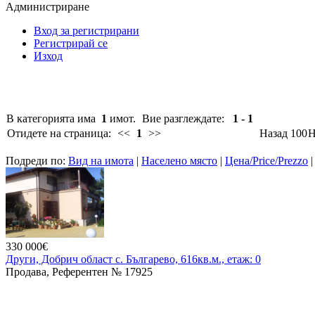
Администриране
Вход за регистрирани
Регистрирай се
Изход
В категорията има
1
имот.
Вие разглеждате:
1 - 1
Отидете на страница:
<<
1
>>
Назад 100
Н
Подреди по:
Вид на имота
|
Населено място
|
Цена/Price/Prezzo
330 000€
Други, Добрич област с. Българево, 616кв.м., етаж: 0
Продава, Референтен № 17925