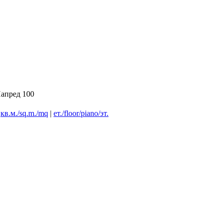
апред 100
|
кв.м./sq.m./mq
|
ет./floor/piano/эт.