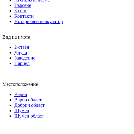
Търсене
За нас
Контакти
Нотариален калкулатор
Вид на имота
2-стаен
Други
Заведение
Парцел
Местоположение
Варна
Варна област
Добрич област
Шумен
Шумен област