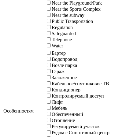
Near the Playground/Park
Near the Sports Complex
Near the subway
Public Transportation
Regulation
Safeguarded
Telephone
Water
Бартер
Водопровод
Возле парка
Гараж
Заложенное
Кабельное/спутниковое ТВ
Кондиционер
Контролируемый доступ
Лифт
Мебель
Особенностям
Обеспеченный
Отопление
Регулируемый участок
Рядом с Спортивный центр