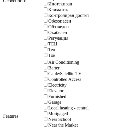
Особености
Ипотекиран
Климатик
Контролиран достъп
Обезопасен
Обзаведен
Окабелен
Регулация
ТЕЦ
Тел
Ток
Air Conditioning
Barter
Cable/Satellite TV
Controlled Access
Electricity
Elevator
Furnished
Garage
Local heating - central
Mortgaged
Features
Near School
Near the Market