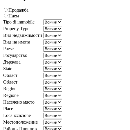
Продажба
Наем
Tipo di immobile
Property Type
Вид недвижимости
Вид на имота
Paese
Государство
Държава
State
Област
Област
Region
Regione
Населено място
Place
Localizzazione
Местоположение
Район - Пловдив