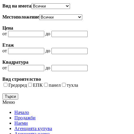
Вид на имота
Местоположение
Цена
от
до
Етаж
от
до
Квадратура
от
до
Вид строителство
Гредоред
ЕПК
панел
тухла
Меню
Начало
Продажби
Наеми
Агенцията купува
Агенцията наема