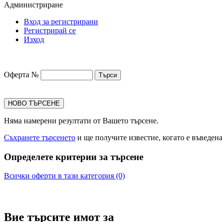
Администриране
Вход за регистрирани
Регистрирай се
Изход
Оферта №
НОВО ТЪРСЕНЕ
Няма намерени резултати от Вашето търсене.
Съхранете търсенето
и ще получите известие, когато е въведен
Определете критерии за търсене
Всички оферти в тази категория (0)
Вие търсите имот за