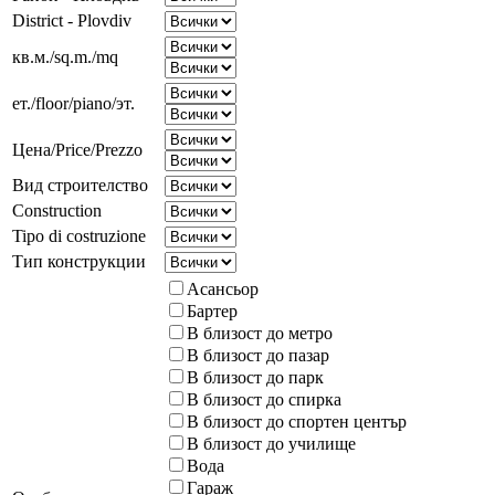
District - Plovdiv
кв.м./sq.m./mq
ет./floor/piano/эт.
Цена/Price/Prezzo
Вид строителство
Construction
Tipo di costruzione
Тип конструкции
Асансьор
Бартер
В близост до метро
В близост до пазар
В близост до парк
В близост до спирка
В близост до спортен център
В близост до училище
Вода
Гараж