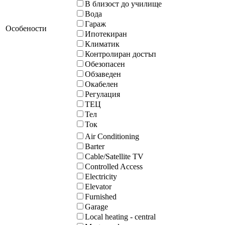
В близост до училище
Вода
Гараж
Особености
Ипотекиран
Климатик
Контролиран достъп
Обезопасен
Обзаведен
Окабелен
Регулация
ТЕЦ
Тел
Ток
Air Conditioning
Barter
Cable/Satellite TV
Controlled Access
Electricity
Elevator
Furnished
Garage
Local heating - central