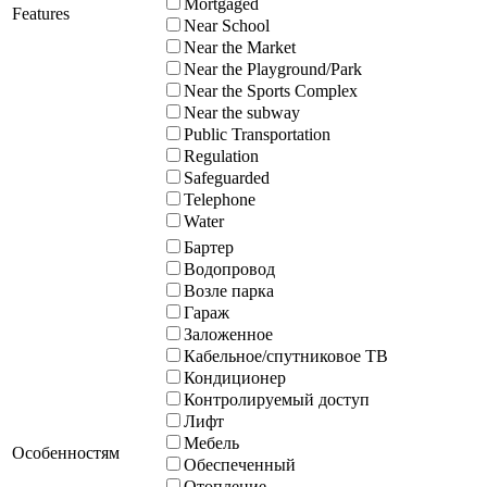
Mortgaged
Features
Near School
Near the Market
Near the Playground/Park
Near the Sports Complex
Near the subway
Public Transportation
Regulation
Safeguarded
Telephone
Water
Бартер
Водопровод
Возле парка
Гараж
Заложенное
Кабельное/спутниковое ТВ
Кондиционер
Контролируемый доступ
Лифт
Мебель
Особенностям
Обеспеченный
Отопление