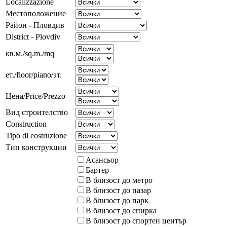
Localizzazione
Местоположение
Район - Пловдив
District - Plovdiv
кв.м./sq.m./mq
ет./floor/piano/эт.
Цена/Price/Prezzo
Вид строителство
Construction
Tipo di costruzione
Тип конструкции
Асансьор
Бартер
В близост до метро
В близост до пазар
В близост до парк
В близост до спирка
В близост до спортен център