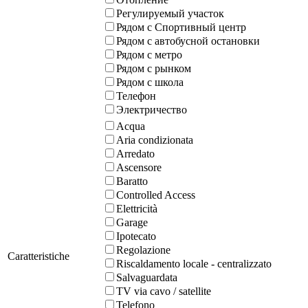
Регулируемый участок
Рядом с Спортивный центр
Рядом с автобусной остановки
Рядом с метро
Рядом с рынком
Рядом с школа
Телефон
Электричество
Acqua
Aria condizionata
Arredato
Ascensore
Baratto
Controlled Access
Elettricità
Garage
Ipotecato
Regolazione
Caratteristiche
Riscaldamento locale - centralizzato
Salvaguardata
TV via cavo / satellite
Telefono