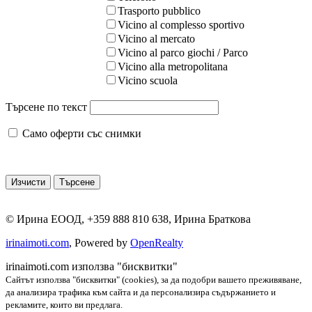
Trasporto pubblico
Vicino al complesso sportivo
Vicino al mercato
Vicino al parco giochi / Parco
Vicino alla metropolitana
Vicino scuola
Търсене по текст
Само оферти със снимки
©
Ирина ЕООД
,
+359 888 810 638
,
Ирина Браткова
irinaimoti.com
, Powered by
OpenRealty
irinaimoti.com използва "бисквитки"
Сайтът използва "бисквитки" (cookies), за да подобри вашето преживяване,
да анализира трафика към сайта и да персонализира съдържанието и
рекламите, които ви предлага.