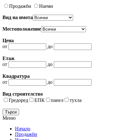
Продажби
Наеми
Вид на имота
Местоположение
Цена
от
до
Етаж
от
до
Квадратура
от
до
Вид строителство
Гредоред
ЕПК
панел
тухла
Меню
Начало
Продажби
Наеми