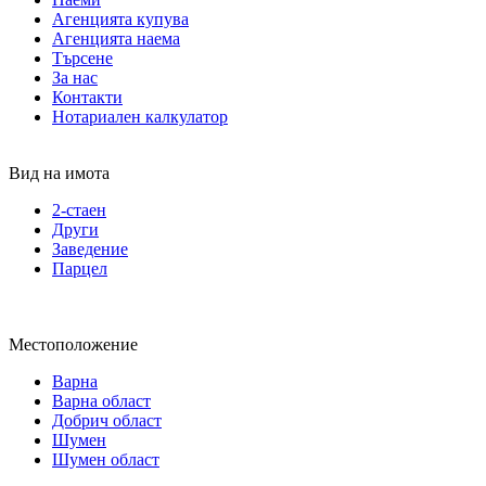
Агенцията купува
Агенцията наема
Търсене
За нас
Контакти
Нотариален калкулатор
Вид на имота
2-стаен
Други
Заведение
Парцел
Местоположение
Варна
Варна област
Добрич област
Шумен
Шумен област