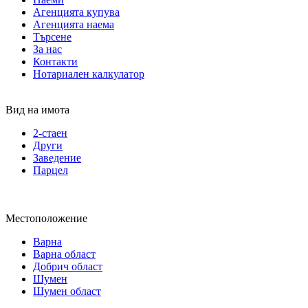
Агенцията купува
Агенцията наема
Търсене
За нас
Контакти
Нотариален калкулатор
Вид на имота
2-стаен
Други
Заведение
Парцел
Местоположение
Варна
Варна област
Добрич област
Шумен
Шумен област