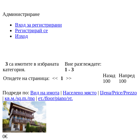
Администриране
Вход за регистрирани
Регистрирай се
Изход
3
са имотите в избраната
Вие разглеждате:
категория.
1 - 3
Назад
Напред
Отидете на страница:
<<
1
>>
100
100
Подреди по:
Вид на имота
|
Населено място
|
Цена/Price/Prezzo
|
кв.м./sq.m./mq
|
ет./floor/piano/эт.
0€