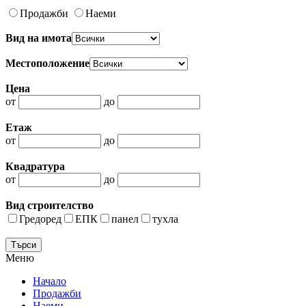
Продажби
Наеми
Вид на имота
Местоположение
Цена
от
до
Етаж
от
до
Квадратура
от
до
Вид строителство
Гредоред
ЕПК
панел
тухла
Меню
Начало
Продажби
Наеми