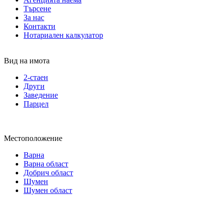
Търсене
За нас
Контакти
Нотариален калкулатор
Вид на имота
2-стаен
Други
Заведение
Парцел
Местоположение
Варна
Варна област
Добрич област
Шумен
Шумен област