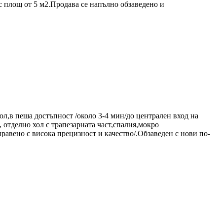
с площ от 5 м2.Продава се напълно обзаведено и
л,в пеша достъпност /около 3-4 мин/до централен вход на
 отделно хол с трапезарната част,спалня,мокро
равено с висока прецизност и качество/.Обзаведен с нови по-