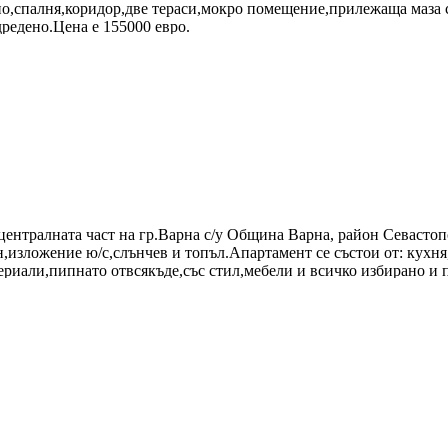
лно,спалня,коридор,две тераси,мокро помещение,прилежаща маза 
редено.Цена е 155000 евро.
нтралната част на гр.Варна с/у Община Варна, район Севастопо
н,изложение ю/с,слънчев и топъл.Апартамент се състои от: кухня,
риали,пипнато отвсякъде,със стил,мебели и всичко избирано и п
л.уреди/.Цената е 300000 евро .