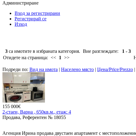
Администриране
Вход за регистрирани
Регистрирай се
Изход
3
са имотите в избраната категория.
Вие разглеждате:
1 - 3
Отидете на страница:
<<
1
>>
Н
Подреди по:
Вид на имота
|
Населено място
|
Цена/Price/Prezzo
155 000€
2-стаен, Варна , 650кв.м., етаж: 4
Продава, Референтен № 18055
Агенция Ирина продава двустаен апартамент с местоположение