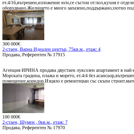
ет.4/16,вътрешен,изложение ю/и,се състои от:хол,кухня е отде
оборудвано.Жилището е много запазено,поддържано,уютно под
300 000€
2-стаен, Варна Идеален център, 75кв.м., етаж: 4
Продава, Референтен № 17915
Агенция ИРИНА продава двустаен луксозен апартамент в най-це
Морската градина, плажа и морето, ет.4/4 без асансьор,вътреше
помещение,коридор.Изцяло е ремонтиран със скъпи строит.мате
поръчка дизайнерски и италиански мебели и оборудван с нови е
100 000€
2-стаен, Шумен , 0кв.м., етаж: 7
Продава, Референтен № 17970