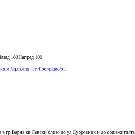
азад 100
Напред 100
|
кв.м./sq.m./mq
|
ет./floor/piano/эт.
 в гр.Варна,кв.Левски близо до ул.Дубровник и до общежитията