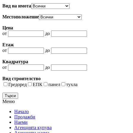
Вид на имота
Местоположение
Цена
от
до
Етаж
от
до
Квадратура
от
до
Вид строителство
Гредоред
ЕПК
панел
тухла
Меню
Начало
Продажби
Наеми
Агенцията купува
Агенцията наема