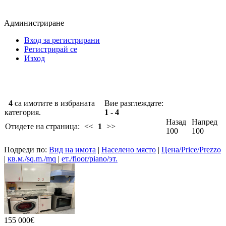
Администриране
Вход за регистрирани
Регистрирай се
Изход
4
са имотите в избраната
Вие разглеждате:
категория.
1 - 4
Назад
Напред
Отидете на страница:
<<
1
>>
100
100
Подреди по:
Вид на имота
|
Населено място
|
Цена/Price/Prezzo
|
кв.м./sq.m./mq
|
ет./floor/piano/эт.
155 000€