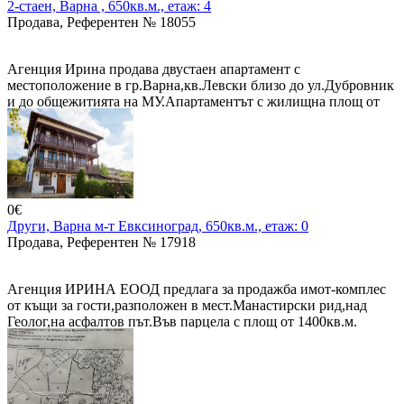
2-стаен, Варна , 650кв.м., етаж: 4
Продава, Референтен № 18055
Агенция Ирина продава двустаен апартамент с
местоположение в гр.Варна,кв.Левски близо до ул.Дубровник
и до общежитията на МУ.Апартаментът с жилищна площ от
60 м2,се намира на ет.4/16,вътрешен,изложение ю/и,се състои
от:хол,кухня е отделно,спалня,коридор,две тераси,мокро
помещение,прилежаща маза с площ от 5 м2.Продава се
напълно обзаведено и оборудвано.Жилището е много
запазено,поддържано,уютно подредено.Цена е 155000 евро.
0€
Други, Варна м-т Евксиноград, 650кв.м., етаж: 0
Продава, Референтен № 17918
Агенция ИРИНА ЕООД предлага за продажба имот-комплес
от къщи за гости,разположен в мест.Манастирски рид,над
Геолог,на асфалтов път.Във парцела с площ от 1400кв.м.
изградени няколко къщи в автентично старо-българския стил,
с общо РЗП-650 кв.м.