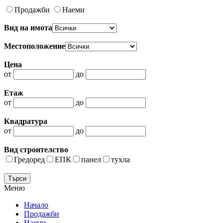
Продажби
Наеми
Вид на имота
Местоположение
Цена
от
до
Етаж
от
до
Квадратура
от
до
Вид строителство
Гредоред
ЕПК
панел
тухла
Меню
Начало
Продажби
Наеми