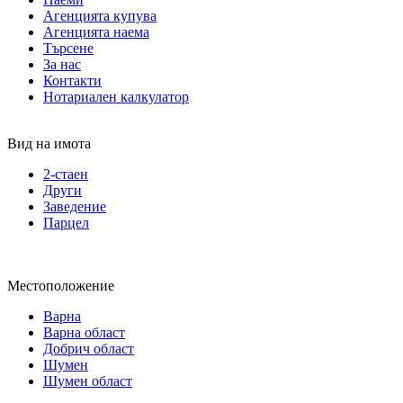
Агенцията купува
Агенцията наема
Търсене
За нас
Контакти
Нотариален калкулатор
Вид на имота
2-стаен
Други
Заведение
Парцел
Местоположение
Варна
Варна област
Добрич област
Шумен
Шумен област