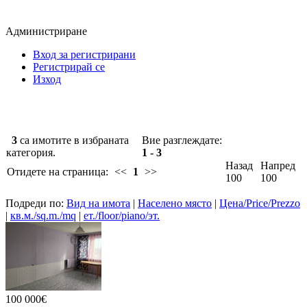
Администриране
Вход за регистрирани
Регистрирай се
Изход
3
са имотите в избраната
Вие разглеждате:
категория.
1 - 3
Назад
Напред
Отидете на страница:
<<
1
>>
100
100
Подреди по:
Вид на имота
|
Населено място
|
Цена/Price/Prezzo
|
кв.м./sq.m./mq
|
ет./floor/piano/эт.
100 000€