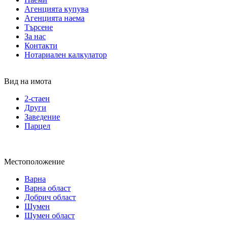
Агенцията купува
Агенцията наема
Търсене
За нас
Контакти
Нотариален калкулатор
Вид на имота
2-стаен
Други
Заведение
Парцел
Местоположение
Варна
Варна област
Добрич област
Шумен
Шумен област