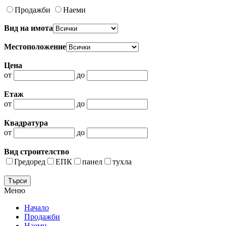
Продажби
Наеми
Вид на имота
Местоположение
Цена
от
до
Етаж
от
до
Квадратура
от
до
Вид строителство
Гредоред
ЕПК
панел
тухла
Меню
Начало
Продажби
Наеми