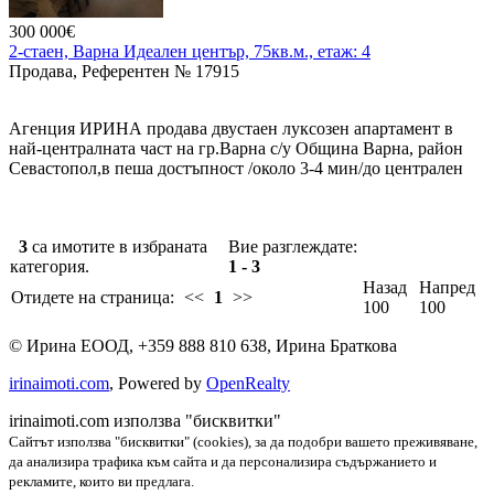
300 000€
2-стаен, Варна Идеален център, 75кв.м., етаж: 4
Продава, Референтен № 17915
Агенция ИРИНА продава двустаен луксозен апартамент в
най-централната част на гр.Варна с/у Община Варна, район
Севастопол,в пеша достъпност /около 3-4 мин/до централен
вход на Морската градина, плажа и морето, ет.4/4 без
асансьор,вътрешен,изложение ю/с,слънчев и
топъл.Апартамент се състои от: кухня, отделно хол с
3
са имотите в избраната
Вие разглеждате:
трапезарната част,спалня,мокро помещение,коридор.Изцяло е
категория.
1 - 3
ремонтиран със скъпи строит.материали,пипнато
отвсякъде,със стил,мебели и всичко избирано и правено с
Назад
Напред
Отидете на страница:
<<
1
>>
висока прецизност и качество/.Обзаведен с нови по-поръчка
100
100
дизайнерски и италиански мебели и оборудван с нови
©
Ирина ЕООД
,
+359 888 810 638
,
Ирина Браткова
ел.уреди/.Цената е 300000 евро .
irinaimoti.com
, Powered by
OpenRealty
irinaimoti.com използва "бисквитки"
Сайтът използва "бисквитки" (cookies), за да подобри вашето преживяване,
да анализира трафика към сайта и да персонализира съдържанието и
рекламите, които ви предлага.