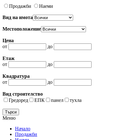
Продажби
Наеми
Вид на имота
Местоположение
Цена
от
до
Етаж
от
до
Квадратура
от
до
Вид строителство
Гредоред
ЕПК
панел
тухла
Меню
Начало
Продажби
Наеми