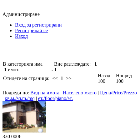
Администриране
Вход за регистрирани
Регистрирай се
Изход
В категорията има
Вие разглеждате:
1
1
имот.
- 1
Назад
Напред
Отидете на страница:
<<
1
>>
100
100
Подреди по:
Вид на имота
|
Населено място
|
Цена/Price/Prezzo
|
кв.м./sq.m./mq
|
ет./floor/piano/эт.
330 000€