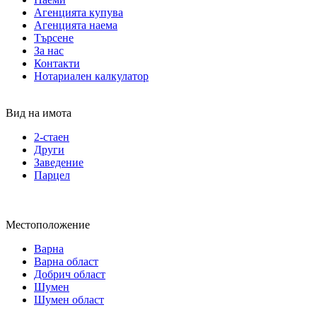
Агенцията купува
Агенцията наема
Търсене
За нас
Контакти
Нотариален калкулатор
Вид на имота
2-стаен
Други
Заведение
Парцел
Местоположение
Варна
Варна област
Добрич област
Шумен
Шумен област