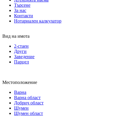
Търсене
За нас
Контакти
Нотариален калкулатор
Вид на имота
2-стаен
Други
Заведение
Парцел
Местоположение
Варна
Варна област
Добрич област
Шумен
Шумен област