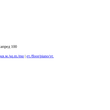
апред 100
|
кв.м./sq.m./mq
|
ет./floor/piano/эт.