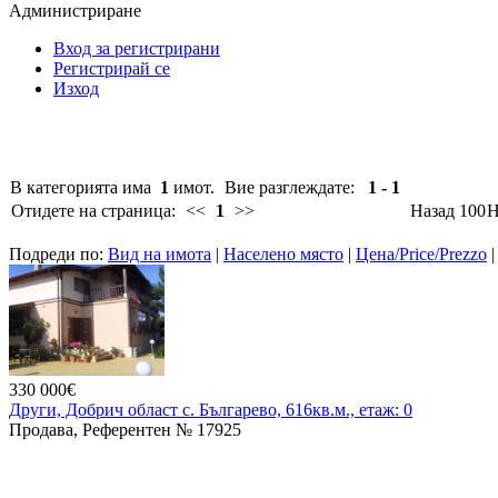
Администриране
Вход за регистрирани
Регистрирай се
Изход
В категорията има
1
имот.
Вие разглеждате:
1 - 1
Отидете на страница:
<<
1
>>
Назад 100
Н
Подреди по:
Вид на имота
|
Населено място
|
Цена/Price/Prezzo
330 000€
Други, Добрич област с. Българево, 616кв.м., етаж: 0
Продава, Референтен № 17925