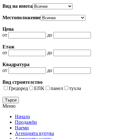
Вид на имота
Местоположение
Цена
от
до
Етаж
от
до
Квадратура
от
до
Вид строителство
Гредоред
ЕПК
панел
тухла
Меню
Начало
Продажби
Наеми
Агенцията купува
Агенцията наема