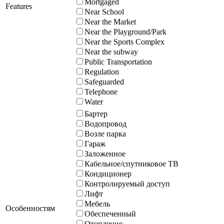
Mortgaged
Features
Near School
Near the Market
Near the Playground/Park
Near the Sports Complex
Near the subway
Public Transportation
Regulation
Safeguarded
Telephone
Water
Бартер
Водопровод
Возле парка
Гараж
Заложенное
Кабельное/спутниковое ТВ
Кондиционер
Контролируемый доступ
Лифт
Мебель
Особенностям
Обеспеченный
Отопление