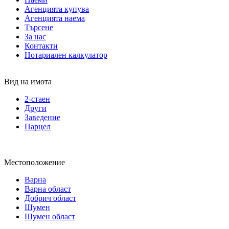
Агенцията купува
Агенцията наема
Търсене
За нас
Контакти
Нотариален калкулатор
Вид на имота
2-стаен
Други
Заведение
Парцел
Местоположение
Варна
Варна област
Добрич област
Шумен
Шумен област