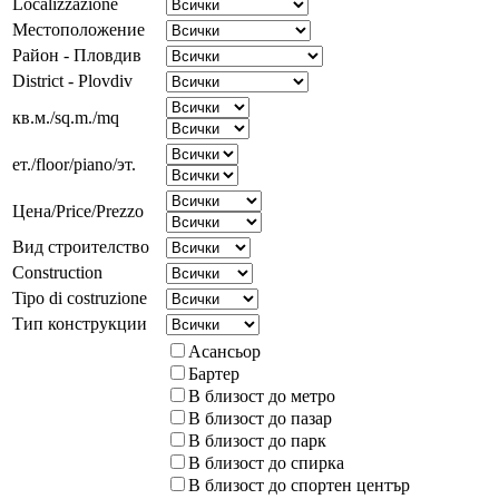
Localizzazione
Местоположение
Район - Пловдив
District - Plovdiv
кв.м./sq.m./mq
ет./floor/piano/эт.
Цена/Price/Prezzo
Вид строителство
Construction
Tipo di costruzione
Тип конструкции
Асансьор
Бартер
В близост до метро
В близост до пазар
В близост до парк
В близост до спирка
В близост до спортен център