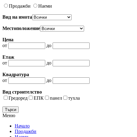
Продажби
Наеми
Вид на имота
Местоположение
Цена
от
до
Етаж
от
до
Квадратура
от
до
Вид строителство
Гредоред
ЕПК
панел
тухла
Меню
Начало
Продажби
Наеми