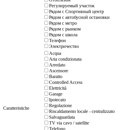
Регулируемый участок
Рядом с Спортивный центр
Рядом с автобусной остановки
Рядом с метро
Рядом с рынком
Рядом с школа
Телефон
Электричество
Acqua
Aria condizionata
Arredato
Ascensore
Baratto
Controlled Access
Elettricità
Garage
Ipotecato
Regolazione
Caratteristiche
Riscaldamento locale - centralizzato
Salvaguardata
TV via cavo / satellite
Telefono