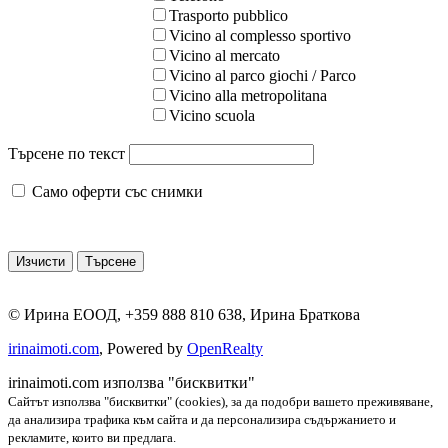
Trasporto pubblico
Vicino al complesso sportivo
Vicino al mercato
Vicino al parco giochi / Parco
Vicino alla metropolitana
Vicino scuola
Търсене по текст
Само оферти със снимки
©
Ирина ЕООД
,
+359 888 810 638
,
Ирина Браткова
irinaimoti.com
, Powered by
OpenRealty
irinaimoti.com използва "бисквитки"
Сайтът използва "бисквитки" (cookies), за да подобри вашето преживяване,
да анализира трафика към сайта и да персонализира съдържанието и
рекламите, които ви предлага.