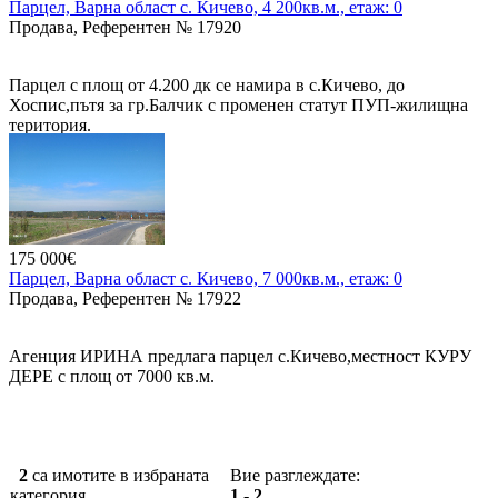
Парцел, Варна област с. Кичево, 4 200кв.м., етаж: 0
Продава, Референтен № 17920
Парцел с площ от 4.200 дк се намира в с.Кичево, до
Хоспис,пътя за гр.Балчик с променен статут ПУП-жилищна
територия.
175 000€
Парцел, Варна област с. Кичево, 7 000кв.м., етаж: 0
Продава, Референтен № 17922
Агенция ИРИНА предлага парцел с.Кичево,местност КУРУ
ДЕРЕ с площ от 7000 кв.м.
От Варна 10 км., 13 мин. с кола.
Парцел е разположен до село Кичево, на 2 главния пътя ,
Кичево -Куманово. Ток и вода наблизо.
2
са имотите в избраната
Вие разглеждате:
категория.
1 - 2