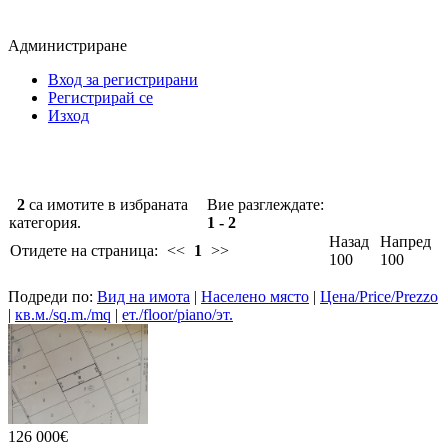
Администриране
Вход за регистрирани
Регистрирай се
Изход
2
са имотите в избраната
Вие разглеждате:
категория.
1 - 2
Назад
Напред
Отидете на страница:
<<
1
>>
100
100
Подреди по:
Вид на имота
|
Населено място
|
Цена/Price/Prezzo
|
кв.м./sq.m./mq
|
ет./floor/piano/эт.
126 000€