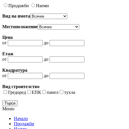
Продажби
Наеми
Вид на имота
Местоположение
Цена
от
до
Етаж
от
до
Квадратура
от
до
Вид строителство
Гредоред
ЕПК
панел
тухла
Меню
Начало
Продажби
Наеми