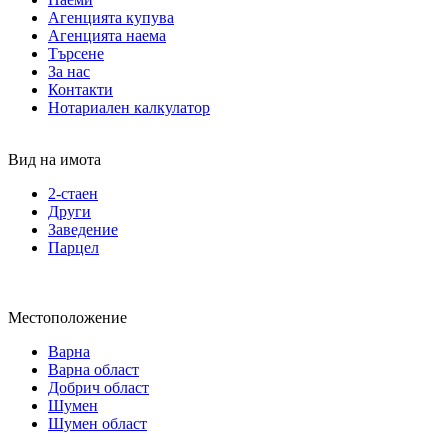
Агенцията купува
Агенцията наема
Търсене
За нас
Контакти
Нотариален калкулатор
Вид на имота
2-стаен
Други
Заведение
Парцел
Местоположение
Варна
Варна област
Добрич област
Шумен
Шумен област