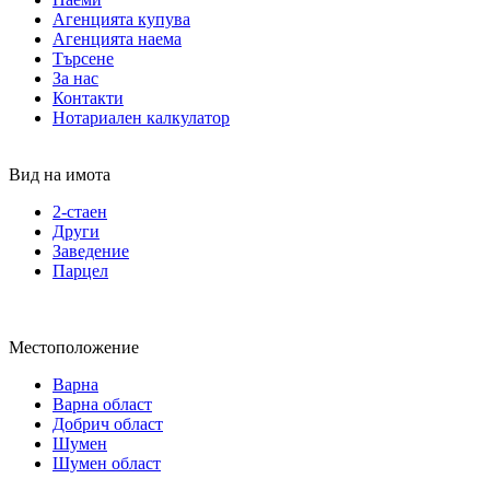
Агенцията купува
Агенцията наема
Търсене
За нас
Контакти
Нотариален калкулатор
Вид на имота
2-стаен
Други
Заведение
Парцел
Местоположение
Варна
Варна област
Добрич област
Шумен
Шумен област