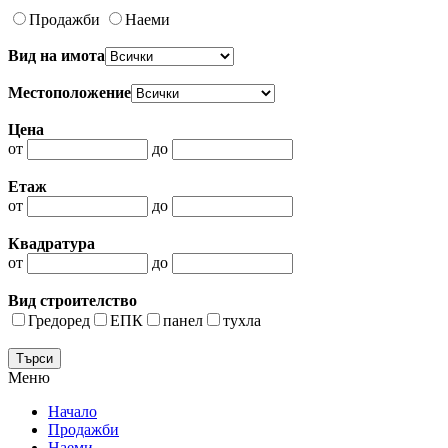
Продажби
Наеми
Вид на имота
Местоположение
Цена
от
до
Етаж
от
до
Квадратура
от
до
Вид строителство
Гредоред
ЕПК
панел
тухла
Меню
Начало
Продажби
Наеми