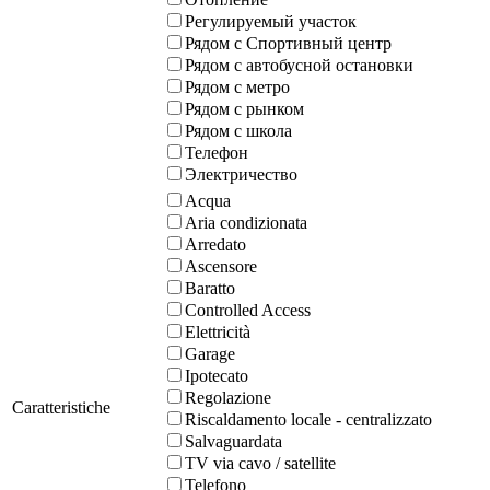
Регулируемый участок
Рядом с Спортивный центр
Рядом с автобусной остановки
Рядом с метро
Рядом с рынком
Рядом с школа
Телефон
Электричество
Acqua
Aria condizionata
Arredato
Ascensore
Baratto
Controlled Access
Elettricità
Garage
Ipotecato
Regolazione
Caratteristiche
Riscaldamento locale - centralizzato
Salvaguardata
TV via cavo / satellite
Telefono