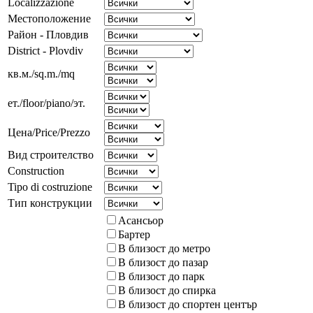
Localizzazione
Местоположение
Район - Пловдив
District - Plovdiv
кв.м./sq.m./mq
ет./floor/piano/эт.
Цена/Price/Prezzo
Вид строителство
Construction
Tipo di costruzione
Тип конструкции
Асансьор
Бартер
В близост до метро
В близост до пазар
В близост до парк
В близост до спирка
В близост до спортен център