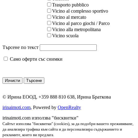
Trasporto pubblico
Vicino al complesso sportivo
Vicino al mercato
Vicino al parco giochi / Parco
Vicino alla metropolitana
Vicino scuola
Търсене по текст
Само оферти със снимки
©
Ирина ЕООД
,
+359 888 810 638
,
Ирина Браткова
irinaimoti.com
, Powered by
OpenRealty
irinaimoti.com използва "бисквитки"
Сайтът използва "бисквитки" (cookies), за да подобри вашето преживяване,
да анализира трафика към сайта и да персонализира съдържанието и
рекламите, които ви предлага.