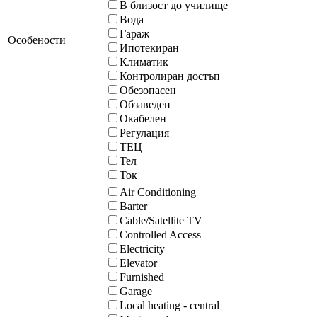
В близост до училище
Вода
Гараж
Особености
Ипотекиран
Климатик
Контролиран достъп
Обезопасен
Обзаведен
Окабелен
Регулация
ТЕЦ
Тел
Ток
Air Conditioning
Barter
Cable/Satellite TV
Controlled Access
Electricity
Elevator
Furnished
Garage
Local heating - central