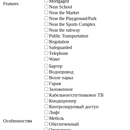
Mortgaged
Features
Near School
Near the Market
Near the Playground/Park
Near the Sports Complex
Near the subway
Public Transportation
Regulation
Safeguarded
Telephone
Water
Бартер
Водопровод
Возле парка
Гараж
Заложенное
Кабельное/спутниковое ТВ
Кондиционер
Контролируемый доступ
Лифт
Мебель
Особенностям
Обеспеченный
Отопление