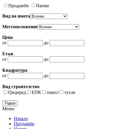
Продажби
Наеми
Вид на имота
Местоположение
Цена
от
до
Етаж
от
до
Квадратура
от
до
Вид строителство
Гредоред
ЕПК
панел
тухла
Меню
Начало
Продажби
Наеми