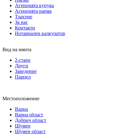
Агенцията купува
Агенцията наема
Търсене
За нас
Контакти
Нотариален калкулатор
Вид на имота
2-стаен
Други
Заведение
Парцел
Местоположение
Варна
Варна област
Добрич област
Шумен
Шумен област