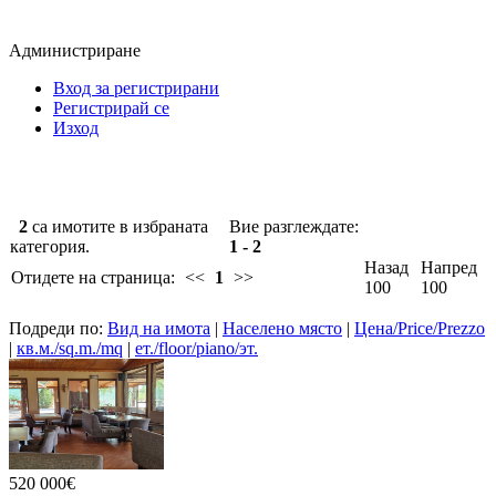
Администриране
Вход за регистрирани
Регистрирай се
Изход
2
са имотите в избраната
Вие разглеждате:
категория.
1 - 2
Назад
Напред
Отидете на страница:
<<
1
>>
100
100
Подреди по:
Вид на имота
|
Населено място
|
Цена/Price/Prezzo
|
кв.м./sq.m./mq
|
ет./floor/piano/эт.
520 000€