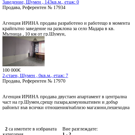
Заведение, Шумен , 143кв.м., етаж: 0
Продава, Референтен № 17934
Агенция ИРИНА продава разработено и работещо в момента
крайпътно заведение на разклона за село Мадара в кв.
Мътница , 10 км от гр.Шумун,
Застроена площ - 143 кв.м.
Прилежаща емя - 800 кв.м
Състои се от зала, кухня, подготвително, хладилен склад,
склад за стока, миялно, стая за персонал, тоалетна.
100 000€
2-стаен, Шумен , 0кв.м., етаж: 7
Зала - 50 места.
Продава, Референтен № 17970
Покрита тераса - 44 места
Агенция ИРИНА продава двустаен апартамент в централна
Градинка - 46 места
част на гр.Шумен,срещу пазара,комуникативен и добър
районът във всички отношения/наблизо магазини,пешеходна
Продава се с цялото налично оборудване и обзавеждане
зона,училища,жп и автогара,Градска градина и др./.Жилището
е с площ от 58,2 м2 се намира на ет.7/14,тухла,средно
Цена - 520000 €
вътрешно,няма крайни стени,изложение из/юг,състои се от :
2
са имотите в избраната
Вие разглеждате:
хол,спалня,куня/ с възможност за пренареждане на
категория.
1 - 2
стаите/,мокро помещение, има прилежаща маза с площ от 4,22