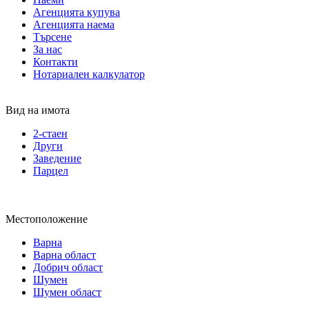
Агенцията купува
Агенцията наема
Търсене
За нас
Контакти
Нотариален калкулатор
Вид на имота
2-стаен
Други
Заведение
Парцел
Местоположение
Варна
Варна област
Добрич област
Шумен
Шумен област