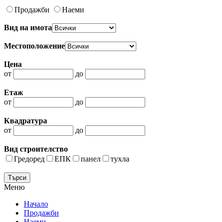
Продажби
Наеми
Вид на имота
Местоположение
Цена
от
до
Етаж
от
до
Квадратура
от
до
Вид строителство
Гредоред
ЕПК
панел
тухла
Меню
Начало
Продажби
Наеми