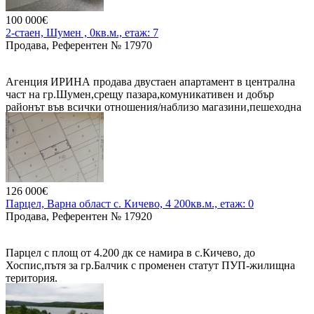
гости,може да бъде и с др.предназначение,например,почивна
Минерална вода лекуваща стомашно чревни бъбречни
100 000€
база или дом за възрастни родители.
чернодробни и др болести Северна граница е път /
2-стаен, Шумен , 0кв.м., етаж: 7
международния планински маршрут връх КОМ-нос ЕМИНЕ
Продава, Референтен № 17970
До парцела тече река луда Камчия
Цена на имота/ по желание на собственика/ е по договаряне.
Всички комуникации !!!
Агенция ИРИНА продава двустаен апартамент в централна
част на гр.Шумен,срещу пазара,комуникативен и добър
Цена на имота 100000€
районът във всички отношения/наблизо магазини,пешеходна
зона,училища,жп и автогара,Градска градина и др./.Жилището
е с площ от 58,2 м2 се намира на ет.7/14,тухла,средно
вътрешно,няма крайни стени,изложение из/юг,състои се от :
хол,спалня,куня/ с възможност за пренареждане на
стаите/,мокро помещение, има прилежаща маза с площ от 4,22
м2.Желаемата цена от собственика е 100 000евро.Купувачи,
126 000€
очакваме Вашите предложения.
Парцел, Варна област с. Кичево, 4 200кв.м., етаж: 0
Продава, Референтен № 17920
Парцел с площ от 4.200 дк се намира в с.Кичево, до
Хоспис,пътя за гр.Балчик с променен статут ПУП-жилищна
територия.