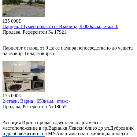
135 000€
Парцел, Шумен област гр. Върбица, 9 000кв.м., етаж: 0
Продава, Референтен № 17921
Парцелът с площ от 9 дк се намира непосредствено до чашата
на язовир Тича,язовира с
най - голяма обиколка в БГ.На самия южен бряг / бивши
партийни вили/до с Сушина,с достъп до асфалтов път,има ток
и вода,с влязъл в сила ПУП на яз ТИЧА за построяване на
рибарско селище/еднофамилни къщи,изграждане на
къмпинги,поставяне на каравани.Самота място е парцелирано
на 6/шест/ тераси.Влиза в селските райони за супсидии !
155 000€
2-стаен, Варна , 650кв.м., етаж: 4
Терасирано със собствен път до водата .Варианти за
Продава, Референтен № 18055
закупуване: 1).цял парцел с цена от 135 000евро, 2).на тераси/
общо шест/-по две тераси с цена от 45 000евро, 3). за къщи-
възможност за 9/девет/ къщи с цена от 14 500евро за място за
Агенция Ирина продава двустаен апартамент с
една къща.
местоположение в гр.Варна,кв.Левски близо до ул.Дубровник
и до общежитията на МУ.Апартаментът с жилищна площ от