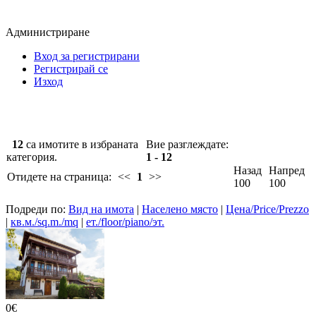
Администриране
Вход за регистрирани
Регистрирай се
Изход
12
са имотите в избраната
Вие разглеждате:
категория.
1 - 12
Назад
Напред
Отидете на страница:
<<
1
>>
100
100
Подреди по:
Вид на имота
|
Населено място
|
Цена/Price/Prezzo
|
кв.м./sq.m./mq
|
ет./floor/piano/эт.
0€