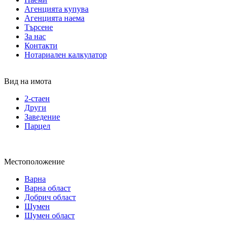
Агенцията купува
Агенцията наема
Търсене
За нас
Контакти
Нотариален калкулатор
Вид на имота
2-стаен
Други
Заведение
Парцел
Местоположение
Варна
Варна област
Добрич област
Шумен
Шумен област