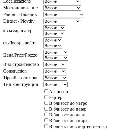
Localizzazione
Местоположение
Район - Пловдив
District - Plovdiv
кв.м./sq.m./mq
ет./floor/piano/эт.
Цена/Price/Prezzo
Вид строителство
Construction
Tipo di costruzione
Тип конструкции
Асансьор
Бартер
В близост до метро
В близост до пазар
В близост до парк
В близост до спирка
В близост до спортен център