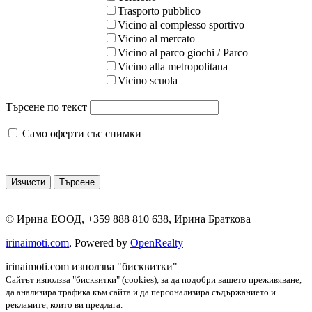
Trasporto pubblico
Vicino al complesso sportivo
Vicino al mercato
Vicino al parco giochi / Parco
Vicino alla metropolitana
Vicino scuola
Търсене по текст
Само оферти със снимки
©
Ирина ЕООД
,
+359 888 810 638
,
Ирина Браткова
irinaimoti.com
, Powered by
OpenRealty
irinaimoti.com използва "бисквитки"
Сайтът използва "бисквитки" (cookies), за да подобри вашето преживяване,
да анализира трафика към сайта и да персонализира съдържанието и
рекламите, които ви предлага.