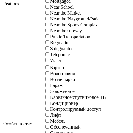
Mortgaged
Features
Near School
Near the Market
Near the Playground/Park
Near the Sports Complex
Near the subway
Public Transportation
Regulation
Safeguarded
Telephone
Water
Бартер
Водопровод
Возле парка
Гараж
Заложенное
Кабельное/спутниковое ТВ
Кондиционер
Контролируемый доступ
Лифт
Мебель
Особенностям
Обеспеченный
Отопление