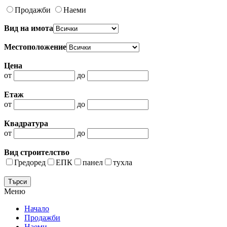
Продажби
Наеми
Вид на имота
Местоположение
Цена
от
до
Етаж
от
до
Квадратура
от
до
Вид строителство
Гредоред
ЕПК
панел
тухла
Меню
Начало
Продажби
Наеми