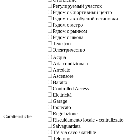
Регулируемый участок
Рядом с Спортивный центр
Рядом с автобусной остановки
Рядом с метро
Рядом с рынком
Рядом с школа
Телефон
Электричество
Acqua
Aria condizionata
Arredato
Ascensore
Baratto
Controlled Access
Elettricità
Garage
Ipotecato
Regolazione
Caratteristiche
Riscaldamento locale - centralizzato
Salvaguardata
TV via cavo / satellite
Telefono