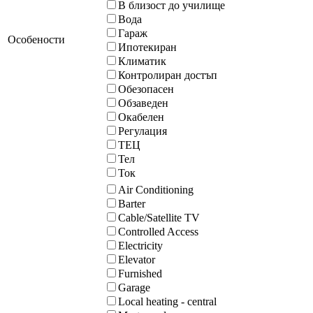
В близост до училище
Вода
Гараж
Особености
Ипотекиран
Климатик
Контролиран достъп
Обезопасен
Обзаведен
Окабелен
Регулация
ТЕЦ
Тел
Ток
Air Conditioning
Barter
Cable/Satellite TV
Controlled Access
Electricity
Elevator
Furnished
Garage
Local heating - central