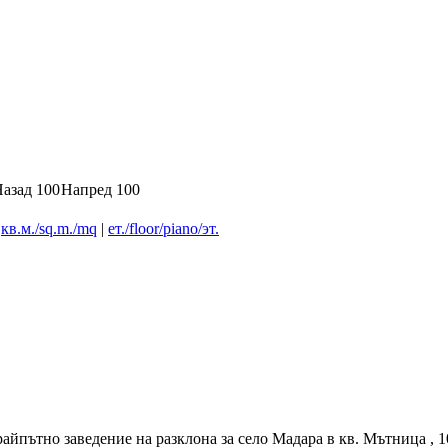
азад 100
Напред 100
|
кв.м./sq.m./mq
|
ет./floor/piano/эт.
пътно заведение на разклона за село Мадара в кв. Мътница , 1