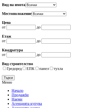
Вид на имота
Местоположение
Цена
от
до
Етаж
от
до
Квадратура
от
до
Вид строителство
Гредоред
ЕПК
панел
тухла
Меню
Начало
Продажби
Наеми
Агенцията купува
Агенцията наема