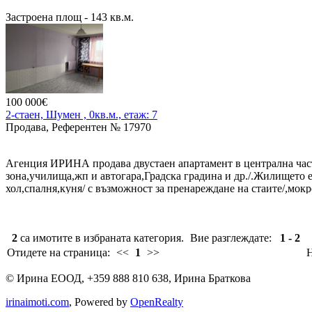
Застроена площ - 143 кв.м.
Прилежаща емя - 800 кв.м
Състои се от зала, кухня, подготвително, хладилен склад, склад 
Зала - 50 места.
100 000€
Покрита тераса - 44 места
2-стаен, Шумен , 0кв.м., етаж: 7
Продава, Референтен № 17970
Градинка - 46 места
Продава се с цялото налично оборудване и обзавеждане
Агенция ИРИНА продава двустаен апартамент в централна час
зона,училища,жп и автогара,Градска градина и др./.Жилището е 
Цена - 520000 €
хол,спалня,куня/ с възможност за пренареждане на стаите/,мо
предложения.
2
са имотите в избраната категория.
Вие разглеждате:
1 - 2
Отидете на страница:
<<
1
>>
Н
©
Ирина ЕООД
,
+359 888 810 638
,
Ирина Браткова
irinaimoti.com
, Powered by
OpenRealty