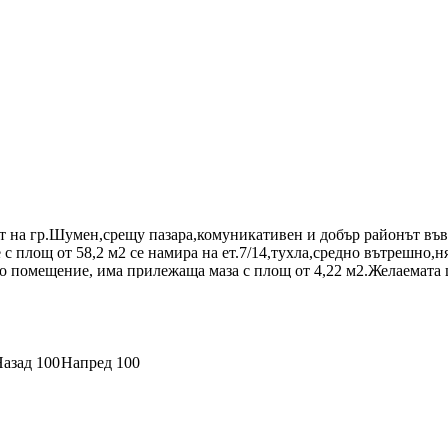
за стока, миялно, стая за персонал, тоалетна.
т на гр.Шумен,срещу пазара,комуникативен и добър районът въ
с площ от 58,2 м2 се намира на ет.7/14,тухла,средно вътрешно,н
кро помещение, има прилежаща маза с площ от 4,22 м2.Желаемата
азад 100
Напред 100