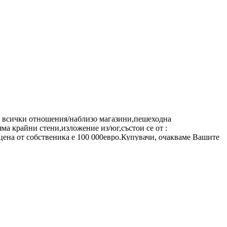
в всички отношения/наблизо магазини,пешеходна
яма крайни стени,изложение из/юг,състои се от :
 цена от собственика е 100 000евро.Купувачи, очакваме Вашите