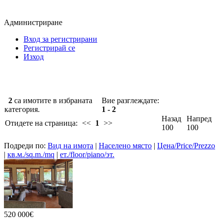
Администриране
Вход за регистрирани
Регистрирай се
Изход
2
са имотите в избраната
Вие разглеждате:
категория.
1 - 2
Назад
Напред
Отидете на страница:
<<
1
>>
100
100
Подреди по:
Вид на имота
|
Населено място
|
Цена/Price/Prezzo
|
кв.м./sq.m./mq
|
ет./floor/piano/эт.
520 000€