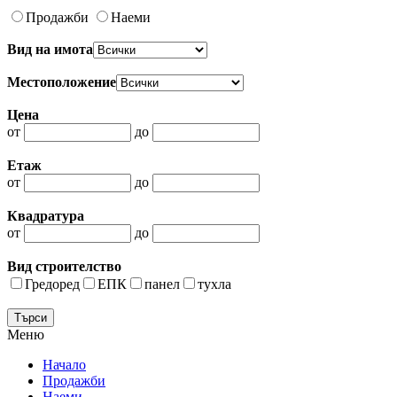
Продажби
Наеми
Вид на имота
Местоположение
Цена
от
до
Етаж
от
до
Квадратура
от
до
Вид строителство
Гредоред
ЕПК
панел
тухла
Меню
Начало
Продажби
Наеми