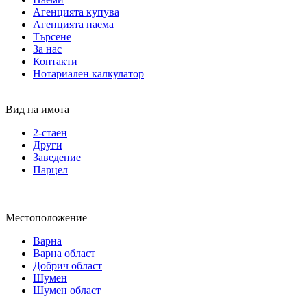
Агенцията купува
Агенцията наема
Търсене
За нас
Контакти
Нотариален калкулатор
Вид на имота
2-стаен
Други
Заведение
Парцел
Местоположение
Варна
Варна област
Добрич област
Шумен
Шумен област