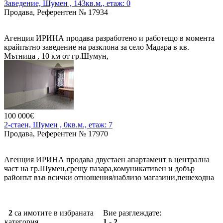
Заведение, Шумен , 143кв.м., етаж: 0
Продава, Референтен № 17934
Агенция ИРИНА продава разработено и работещо в момента
крайпътно заведение на разклона за село Мадара в кв.
Мътница , 10 км от гр.Шумун,
Застроена площ - 143 кв.м.
Прилежаща емя - 800 кв.м
Състои се от зала, кухня, подготвително, хладилен склад,
склад за стока, миялно, стая за персонал, тоалетна.
100 000€
2-стаен, Шумен , 0кв.м., етаж: 7
Зала - 50 места.
Продава, Референтен № 17970
Покрита тераса - 44 места
Агенция ИРИНА продава двустаен апартамент в централна
Градинка - 46 места
част на гр.Шумен,срещу пазара,комуникативен и добър
районът във всички отношения/наблизо магазини,пешеходна
Продава се с цялото налично оборудване и обзавеждане
зона,училища,жп и автогара,Градска градина и др./.Жилището
е с площ от 58,2 м2 се намира на ет.7/14,тухла,средно
Цена - 520000 €
вътрешно,няма крайни стени,изложение из/юг,състои се от :
2
са имотите в избраната
Вие разглеждате:
хол,спалня,куня/ с възможност за пренареждане на
категория.
1 - 2
стаите/,мокро помещение, има прилежаща маза с площ от 4,22