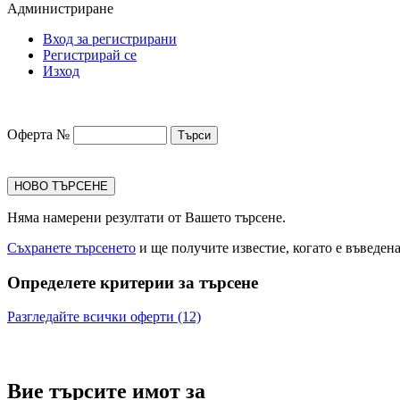
Администриране
Вход за регистрирани
Регистрирай се
Изход
Оферта №
НОВО ТЪРСЕНЕ
Няма намерени резултати от Вашето търсене.
Съхранете търсенето
и ще получите известие, когато е въведен
Определете критерии за търсене
Разгледайте всички оферти (12)
Вие търсите имот за