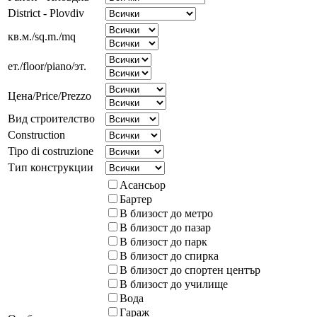
District - Plovdiv
кв.м./sq.m./mq
ет./floor/piano/эт.
Цена/Price/Prezzo
Вид строителство
Construction
Tipo di costruzione
Тип конструкции
Асансьор
Бартер
В близост до метро
В близост до пазар
В близост до парк
В близост до спирка
В близост до спортен център
В близост до училище
Вода
Гараж