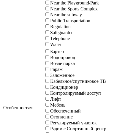
Near the Playground/Park
Near the Sports Complex
Near the subway
Public Transportation
Regulation
Safeguarded
Telephone
Water
Бартер
Водопровод
Возле парка
Гараж
Заложенное
Кабельное/спутниковое ТВ
Кондиционер
Контролируемый доступ
Лифт
Мебель
Особенностям
Обеспеченный
Отопление
Регулируемый участок
Рядом с Спортивный центр