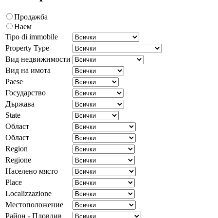
Продажба
Наем
Tipo di immobile
Property Type
Вид недвижимости
Вид на имота
Paese
Государство
Държава
State
Област
Област
Region
Regione
Населено място
Place
Localizzazione
Местоположение
Район - Пловдив