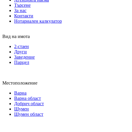
Търсене
За нас
Контакти
Нотариален калкулатор
Вид на имота
2-стаен
Други
Заведение
Парцел
Местоположение
Варна
Варна област
Добрич област
Шумен
Шумен област