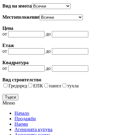
Вид на имота
Местоположение
Цена
от
до
Етаж
от
до
Квадратура
от
до
Вид строителство
Гредоред
ЕПК
панел
тухла
Меню
Начало
Продажби
Наеми
Агенцията купува
Агенцията наема