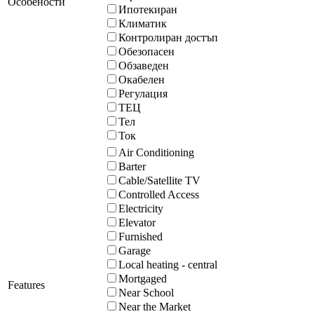
Особености
Ипотекиран
Климатик
Контролиран достъп
Обезопасен
Обзаведен
Окабелен
Регулация
ТЕЦ
Тел
Ток
Air Conditioning
Barter
Cable/Satellite TV
Controlled Access
Electricity
Elevator
Furnished
Garage
Local heating - central
Mortgaged
Features
Near School
Near the Market