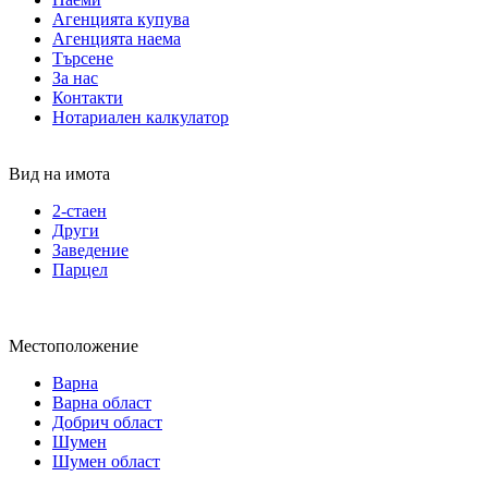
Агенцията купува
Агенцията наема
Търсене
За нас
Контакти
Нотариален калкулатор
Вид на имота
2-стаен
Други
Заведение
Парцел
Местоположение
Варна
Варна област
Добрич област
Шумен
Шумен област