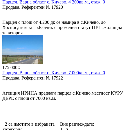
Парцел, Варна област с. Кичево, 4 200кв.м., етаж: 0
Продава, Референтен № 17920
Парцел с площ от 4.200 дк се намира в с.Кичево, до
Хоспис,пътя за гр.Балчик с променен статут ПУП-жилищна
територия.
175 000€
Парцел, Варна област с. Кичево, 7 000кв.м., етаж: 0
Продава, Референтен № 17922
Агенция ИРИНА предлага парцел с.Кичево,местност КУРУ
ДЕРЕ с площ от 7000 кв.м.
От Варна 10 км., 13 мин. с кола.
Парцел е разположен до село Кичево, на 2 главния пътя ,
Кичево -Куманово. Ток и вода наблизо.
2
са имотите в избраната
Вие разглеждате:
категория.
1 - 2