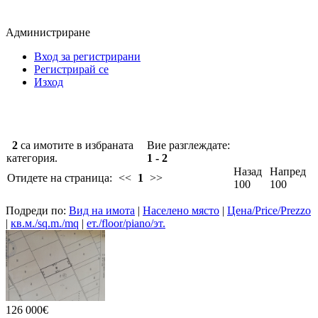
Администриране
Вход за регистрирани
Регистрирай се
Изход
2
са имотите в избраната
Вие разглеждате:
категория.
1 - 2
Назад
Напред
Отидете на страница:
<<
1
>>
100
100
Подреди по:
Вид на имота
|
Населено място
|
Цена/Price/Prezzo
|
кв.м./sq.m./mq
|
ет./floor/piano/эт.
126 000€