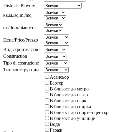
District - Plovdiv
кв.м./sq.m./mq
ет./floor/piano/эт.
Цена/Price/Prezzo
Вид строителство
Construction
Tipo di costruzione
Тип конструкции
Асансьор
Бартер
В близост до метро
В близост до пазар
В близост до парк
В близост до спирка
В близост до спортен център
В близост до училище
Вода
Гараж