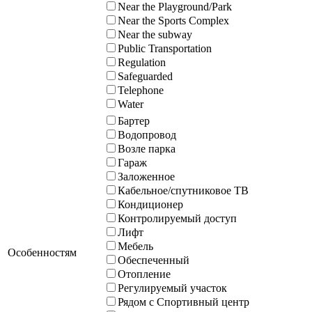
Near the Playground/Park
Near the Sports Complex
Near the subway
Public Transportation
Regulation
Safeguarded
Telephone
Water
Бартер
Водопровод
Возле парка
Гараж
Заложенное
Кабельное/спутниковое ТВ
Кондиционер
Контролируемый доступ
Лифт
Мебель
Особенностям
Обеспеченный
Отопление
Регулируемый участок
Рядом с Спортивный центр