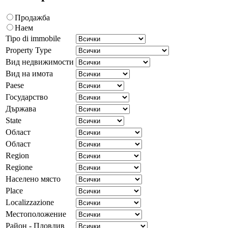
Продажба
Наем
Tipo di immobile
Property Type
Вид недвижимости
Вид на имота
Paese
Государство
Държава
State
Област
Област
Region
Regione
Населено място
Place
Localizzazione
Местоположение
Район - Пловдив