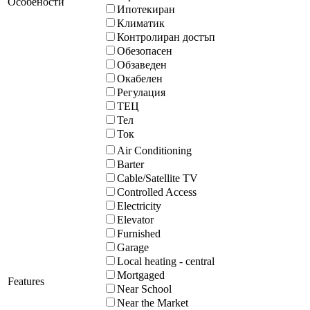
Особености
Ипотекиран
Климатик
Контролиран достъп
Обезопасен
Обзаведен
Окабелен
Регулация
ТЕЦ
Тел
Ток
Air Conditioning
Barter
Cable/Satellite TV
Controlled Access
Electricity
Elevator
Furnished
Garage
Local heating - central
Mortgaged
Features
Near School
Near the Market