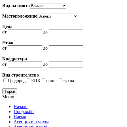
Вид на имота
Местоположение
Цена
от
до
Етаж
от
до
Квадратура
от
до
Вид строителство
Гредоред
ЕПК
панел
тухла
Меню
Начало
Продажби
Наеми
Агенцията купува
Агенцията наема