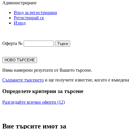
Администриране
Вход за регистрирани
Регистрирай се
Изход
Оферта №
НОВО ТЪРСЕНЕ
Няма намерени резултати от Вашето търсене.
Съхранете търсенето
и ще получите известие, когато е въведен
Определете критерии за търсене
Разгледайте всички оферти (12)
Вие търсите имот за