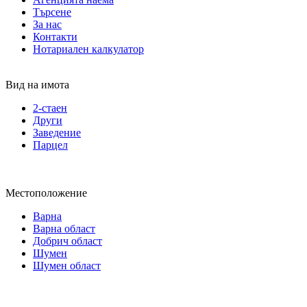
Търсене
За нас
Контакти
Нотариален калкулатор
Вид на имота
2-стаен
Други
Заведение
Парцел
Местоположение
Варна
Варна област
Добрич област
Шумен
Шумен област