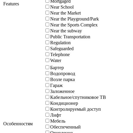
Mortgaged
Features
Near School
Near the Market
Near the Playground/Park
Near the Sports Complex
Near the subway
Public Transportation
Regulation
Safeguarded
Telephone
Water
Бартер
Водопровод
Возле парка
Гараж
Заложенное
Кабельное/спутниковое ТВ
Кондиционер
Контролируемый доступ
Лифт
Мебель
Особенностям
Обеспеченный
Отопление