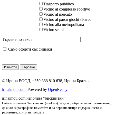
Trasporto pubblico
Vicino al complesso sportivo
Vicino al mercato
Vicino al parco giochi / Parco
Vicino alla metropolitana
Vicino scuola
Търсене по текст
Само оферти със снимки
©
Ирина ЕООД
,
+359 888 810 638
,
Ирина Браткова
irinaimoti.com
, Powered by
OpenRealty
irinaimoti.com използва "бисквитки"
Сайтът използва "бисквитки" (cookies), за да подобри вашето преживяване,
да анализира трафика към сайта и да персонализира съдържанието и
рекламите, които ви предлага.