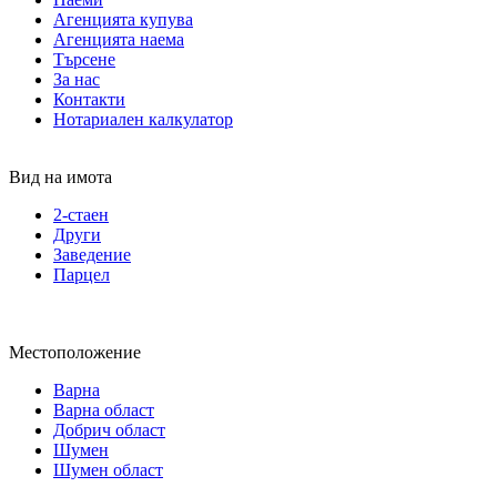
Агенцията купува
Агенцията наема
Търсене
За нас
Контакти
Нотариален калкулатор
Вид на имота
2-стаен
Други
Заведение
Парцел
Местоположение
Варна
Варна област
Добрич област
Шумен
Шумен област