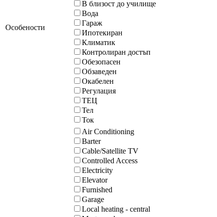
В близост до училище
Вода
Гараж
Особености
Ипотекиран
Климатик
Контролиран достъп
Обезопасен
Обзаведен
Окабелен
Регулация
ТЕЦ
Тел
Ток
Air Conditioning
Barter
Cable/Satellite TV
Controlled Access
Electricity
Elevator
Furnished
Garage
Local heating - central