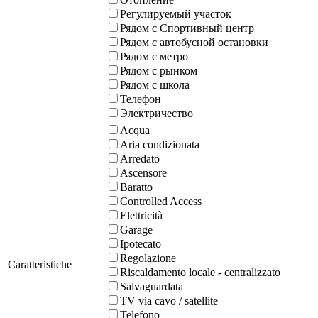
Регулируемый участок
Рядом с Спортивный центр
Рядом с автобусной остановки
Рядом с метро
Рядом с рынком
Рядом с школа
Телефон
Электричество
Acqua
Aria condizionata
Arredato
Ascensore
Baratto
Controlled Access
Elettricità
Garage
Ipotecato
Regolazione
Caratteristiche
Riscaldamento locale - centralizzato
Salvaguardata
TV via cavo / satellite
Telefono