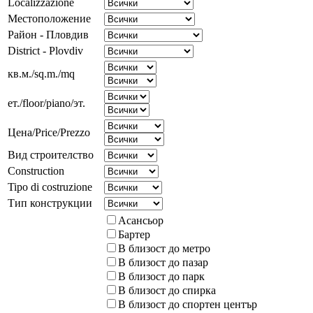
Localizzazione
Местоположение
Район - Пловдив
District - Plovdiv
кв.м./sq.m./mq
ет./floor/piano/эт.
Цена/Price/Prezzo
Вид строителство
Construction
Tipo di costruzione
Тип конструкции
Асансьор
Бартер
В близост до метро
В близост до пазар
В близост до парк
В близост до спирка
В близост до спортен център