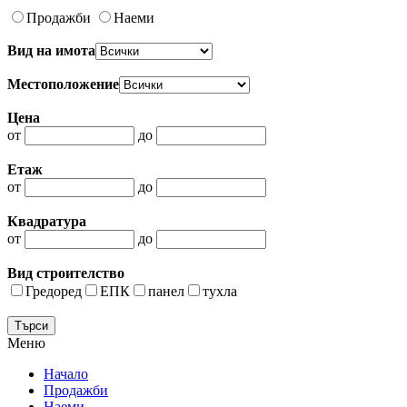
Продажби
Наеми
Вид на имота
Местоположение
Цена
от
до
Етаж
от
до
Квадратура
от
до
Вид строителство
Гредоред
ЕПК
панел
тухла
Меню
Начало
Продажби
Наеми