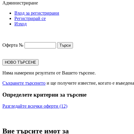
Администриране
Вход за регистрирани
Регистрирай се
Изход
Оферта №
НОВО ТЪРСЕНЕ
Няма намерени резултати от Вашето търсене.
Съхранете търсенето
и ще получите известие, когато е въведен
Определете критерии за търсене
Разгледайте всички оферти (12)
Вие търсите имот за