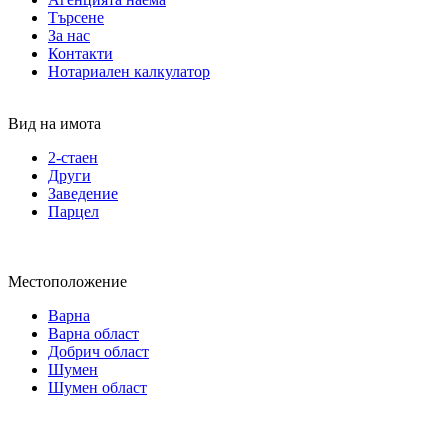
Търсене
За нас
Контакти
Нотариален калкулатор
Вид на имота
2-стаен
Други
Заведение
Парцел
Местоположение
Варна
Варна област
Добрич област
Шумен
Шумен област