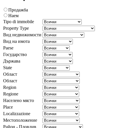
Продажба
Наем
Tipo di immobile
Property Type
Вид недвижимости
Вид на имота
Paese
Государство
Държава
State
Област
Област
Region
Regione
Населено място
Place
Localizzazione
Местоположение
Район - Пловдив