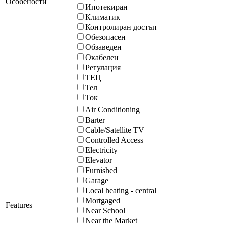
Особености
Ипотекиран
Климатик
Контролиран достъп
Обезопасен
Обзаведен
Окабелен
Регулация
ТЕЦ
Тел
Ток
Air Conditioning
Barter
Cable/Satellite TV
Controlled Access
Electricity
Elevator
Furnished
Garage
Local heating - central
Mortgaged
Features
Near School
Near the Market