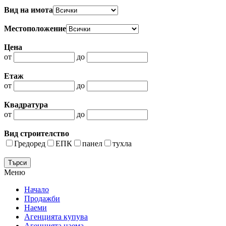
Вид на имота
Местоположение
Цена
от
до
Етаж
от
до
Квадратура
от
до
Вид строителство
Гредоред
ЕПК
панел
тухла
Меню
Начало
Продажби
Наеми
Агенцията купува
Агенцията наема