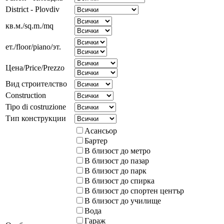
District - Plovdiv
кв.м./sq.m./mq
ет./floor/piano/эт.
Цена/Price/Prezzo
Вид строителство
Construction
Tipo di costruzione
Тип конструкции
Асансьор
Бартер
В близост до метро
В близост до пазар
В близост до парк
В близост до спирка
В близост до спортен център
В близост до училище
Вода
Гараж