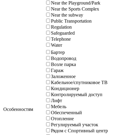
Near the Playground/Park
Near the Sports Complex
Near the subway
Public Transportation
Regulation
Safeguarded
Telephone
Water
Бартер
Водопровод
Возле парка
Гараж
Заложенное
Кабельное/спутниковое ТВ
Кондиционер
Контролируемый доступ
Лифт
Мебель
Особенностям
Обеспеченный
Отопление
Регулируемый участок
Рядом с Спортивный центр