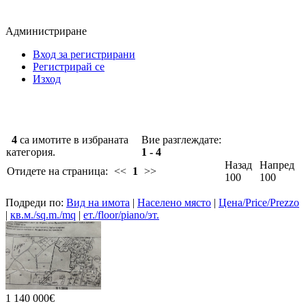
Администриране
Вход за регистрирани
Регистрирай се
Изход
4
са имотите в избраната
Вие разглеждате:
категория.
1 - 4
Назад
Напред
Отидете на страница:
<<
1
>>
100
100
Подреди по:
Вид на имота
|
Населено място
|
Цена/Price/Prezzo
|
кв.м./sq.m./mq
|
ет./floor/piano/эт.
1 140 000€