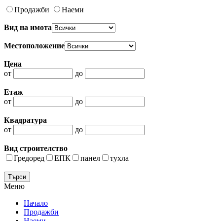
Продажби
Наеми
Вид на имота
Местоположение
Цена
от
до
Етаж
от
до
Квадратура
от
до
Вид строителство
Гредоред
ЕПК
панел
тухла
Меню
Начало
Продажби
Наеми