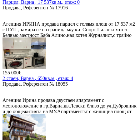
Парцел, Варна , 17 537кв.м., етаж: 0
Продава, Референтен № 17916
Агенция ИРИНА продава парцел с голямя площ от 17 537 м2
с ПУП ,намира се на граница м/у к-с Спорт Палас и хотел
Белвью,местност Баба Алино,над хотел Журналист,с трайно
предназначение на територия:Урбанизирана,начин за трайно
ползване:За друг вид застрояване.Подходящ е за
жил.стро.во,почивна база,Дом за стари хора, и др.Цена: 65
евро на кв.метър/около 1 140 000 евро/
155 000€
2-стаен, Варна , 650кв.м., етаж: 4
Продава, Референтен № 18055
Агенция Ирина продава двустаен апартамент с
местоположение в гр.Варна,кв.Левски близо до ул.Дубровник
и до общежитията на МУ.Апартаментът с жилищна площ от
60 м2,се намира на ет.4/16,вътрешен,изложение ю/и,се състои
от:хол,кухня е отделно,спалня,коридор,две тераси,мокро
помещение,прилежаща маза с площ от 5 м2.Продава се
напълно обзаведено и оборудвано.Жилището е много
запазено,поддържано,уютно подредено.Цена е 155000 евро.