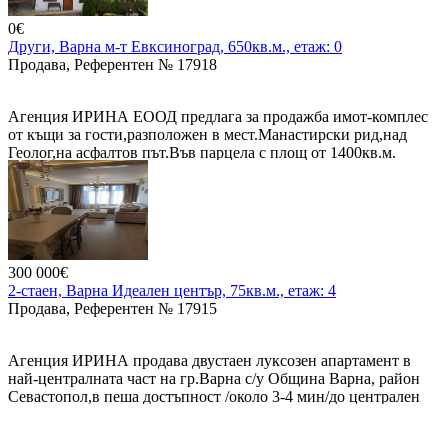
0€
Други, Варна м-т Евксиноград, 650кв.м., етаж: 0
Продава, Референтен № 17918
Агенция ИРИНА ЕООД предлага за продажба имот-комплес
от къщи за гости,разположен в мест.Манастирски рид,над
Геолог,на асфалтов път.Във парцела с площ от 1400кв.м.
изградени няколко къщи в автентично старо-българския стил,
с общо РЗП-650 кв.м.
Една голяма основна къща: на 1-ви етаж - с рецепция,бар-
300 000€
ресторант,кухня,на 2-ри етаж-3 стаи ,с тераси, с баня-тоалет, 3-
2-стаен, Варна Идеален център, 75кв.м., етаж: 4
ти етаж със същото разпределиние три стаи с тераси,баня с
Продава, Референтен № 17915
тоалет, и джакузи на етажа.От терасите се разкрива
нескриваема морска понорама.
Агенция ИРИНА продава двустаен луксозен апартамент в
Втора къща с две стаи и баня с тоалетна.
най-централната част на гр.Варна с/у Община Варна, район
Трета къща с три стаи с баня и тоалетна.
Севастопол,в пеша достъпност /около 3-4 мин/до централен
вход на Морската градина, плажа и морето, ет.4/4 без
Четвърта къща с четири стаи с баня и тоалетна.
асансьор,вътрешен,изложение ю/с,слънчев и