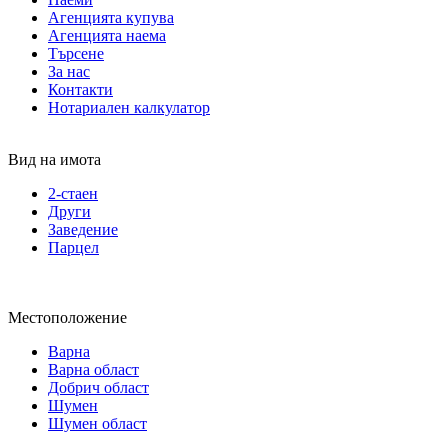
Агенцията купува
Агенцията наема
Търсене
За нас
Контакти
Нотариален калкулатор
Вид на имота
2-стаен
Други
Заведение
Парцел
Местоположение
Варна
Варна област
Добрич област
Шумен
Шумен област