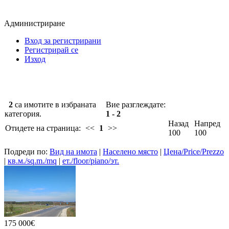
Администриране
Вход за регистрирани
Регистрирай се
Изход
2
са имотите в избраната
Вие разглеждате:
категория.
1 - 2
Назад
Напред
Отидете на страница:
<<
1
>>
100
100
Подреди по:
Вид на имота
|
Населено място
|
Цена/Price/Prezzo
|
кв.м./sq.m./mq
|
ет./floor/piano/эт.
175 000€