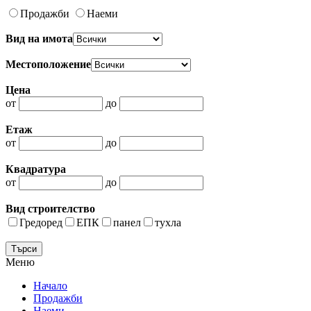
Продажби
Наеми
Вид на имота
Местоположение
Цена
от
до
Етаж
от
до
Квадратура
от
до
Вид строителство
Гредоред
ЕПК
панел
тухла
Меню
Начало
Продажби
Наеми