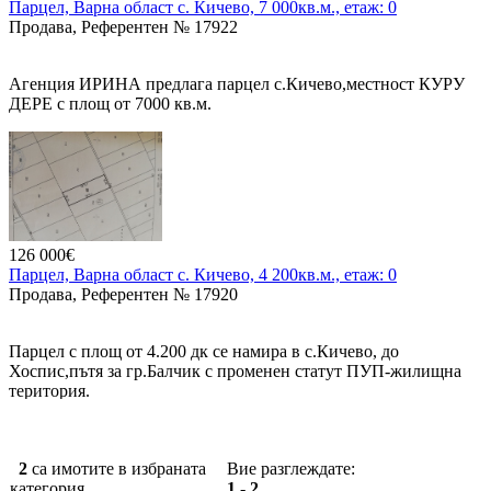
Парцел, Варна област с. Кичево, 7 000кв.м., етаж: 0
Продава, Референтен № 17922
Агенция ИРИНА предлага парцел с.Кичево,местност КУРУ
ДЕРЕ с площ от 7000 кв.м.
От Варна 10 км., 13 мин. с кола.
Парцел е разположен до село Кичево, на 2 главния пътя ,
Кичево -Куманово. Ток и вода наблизо.
Парцел със статут земеделска земя, който попада по-новия
ОУП за смесена обслужваща зона и производствено-складова
126 000€
зона./Може за промишлено и жилищно строителство/
Парцел, Варна област с. Кичево, 4 200кв.м., етаж: 0
Продава, Референтен № 17920
Цена е 25 евро/м2
Парцел с площ от 4.200 дк се намира в с.Кичево, до
Хоспис,пътя за гр.Балчик с променен статут ПУП-жилищна
територия.
2
са имотите в избраната
Вие разглеждате:
категория.
1 - 2