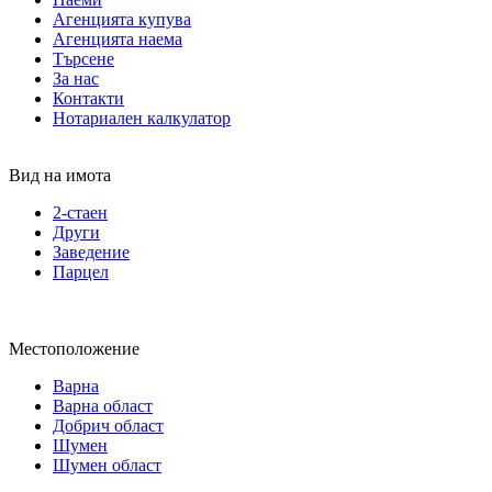
Агенцията купува
Агенцията наема
Търсене
За нас
Контакти
Нотариален калкулатор
Вид на имота
2-стаен
Други
Заведение
Парцел
Местоположение
Варна
Варна област
Добрич област
Шумен
Шумен област