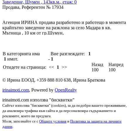
Заведение, Шумен , 143кв.м., етаж: 0
Продава, Референтен № 17934
Агенция ИРИНА продава разработено и работещо в момента
крайпътно заведение на разклона за село Мадара в кв.
Мътница , 10 км от гр.Шумун,
Застроена площ - 143 кв.м.
Прилежаща емя - 800 кв.м
В категорията има
Вие разглеждате:
1
1
имот.
- 1
Състои се от зала, кухня, подготвително, хладилен склад,
Назад
Напред
Отидете на страница:
<<
1
>>
склад за стока, миялно, стая за персонал, тоалетна.
100
100
Зала - 50 места.
©
Ирина ЕООД
,
+359 888 810 638
,
Ирина Браткова
Покрита тераса - 44 места
irinaimoti.com
, Powered by
OpenRealty
Градинка - 46 места
irinaimoti.com използва "бисквитки"
Сайтът използва "бисквитки" (cookies), за да подобри вашето преживяване,
Продава се с цялото налично оборудване и обзавеждане
да анализира трафика към сайта и да персонализира съдържанието и
рекламите, които ви предлага.
Цена - 520000 €
Моля, запознайте се с
Общите условия
и
Политика за защита на личните
данни
.