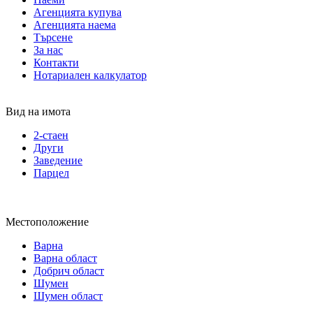
Агенцията купува
Агенцията наема
Търсене
За нас
Контакти
Нотариален калкулатор
Вид на имота
2-стаен
Други
Заведение
Парцел
Местоположение
Варна
Варна област
Добрич област
Шумен
Шумен област