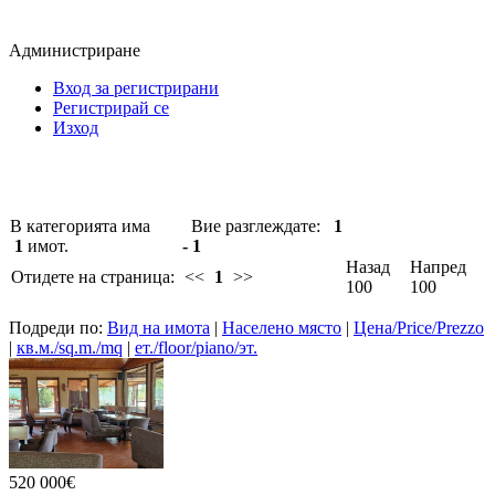
Администриране
Вход за регистрирани
Регистрирай се
Изход
В категорията има
Вие разглеждате:
1
1
имот.
- 1
Назад
Напред
Отидете на страница:
<<
1
>>
100
100
Подреди по:
Вид на имота
|
Населено място
|
Цена/Price/Prezzo
|
кв.м./sq.m./mq
|
ет./floor/piano/эт.
520 000€