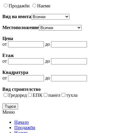
Продажби
Наеми
Вид на имота
Местоположение
Цена
от
до
Етаж
от
до
Квадратура
от
до
Вид строителство
Гредоред
ЕПК
панел
тухла
Меню
Начало
Продажби
Наеми