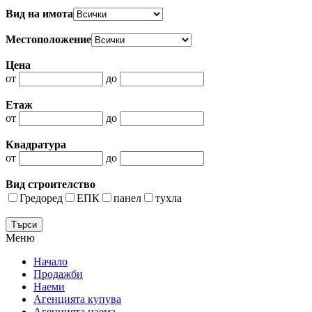
Вид на имота
Местоположение
Цена
от
до
Етаж
от
до
Квадратура
от
до
Вид строителство
Гредоред
ЕПК
панел
тухла
Меню
Начало
Продажби
Наеми
Агенцията купува
Агенцията наема