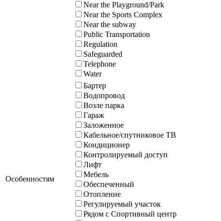
Near the Playground/Park
Near the Sports Complex
Near the subway
Public Transportation
Regulation
Safeguarded
Telephone
Water
Бартер
Водопровод
Возле парка
Гараж
Заложенное
Кабельное/спутниковое ТВ
Кондиционер
Контролируемый доступ
Лифт
Мебель
Особенностям
Обеспеченный
Отопление
Регулируемый участок
Рядом с Спортивный центр