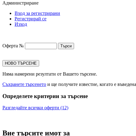
Администриране
Вход за регистрирани
Регистрирай се
Изход
Оферта №
НОВО ТЪРСЕНЕ
Няма намерени резултати от Вашето търсене.
Съхранете търсенето
и ще получите известие, когато е въведен
Определете критерии за търсене
Разгледайте всички оферти (12)
Вие търсите имот за