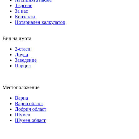
Търсене
За нас
Контакти
Нотариален калкулатор
Вид на имота
2-стаен
Други
Заведение
Парцел
Местоположение
Варна
Варна област
Добрич област
Шумен
Шумен област