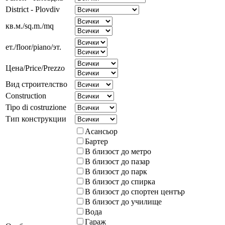
District - Plovdiv
кв.м./sq.m./mq
ет./floor/piano/эт.
Цена/Price/Prezzo
Вид строителство
Construction
Tipo di costruzione
Тип конструкции
Асансьор
Бартер
В близост до метро
В близост до пазар
В близост до парк
В близост до спирка
В близост до спортен център
В близост до училище
Вода
Гараж