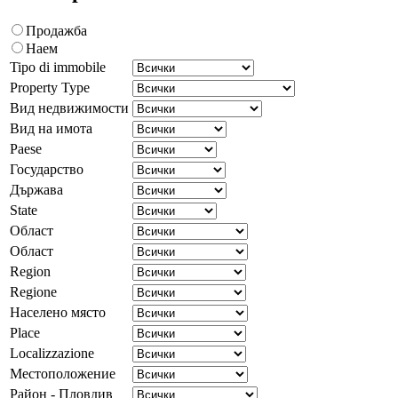
Продажба
Наем
Tipo di immobile
Property Type
Вид недвижимости
Вид на имота
Paese
Государство
Държава
State
Област
Област
Region
Regione
Населено място
Place
Localizzazione
Местоположение
Район - Пловдив