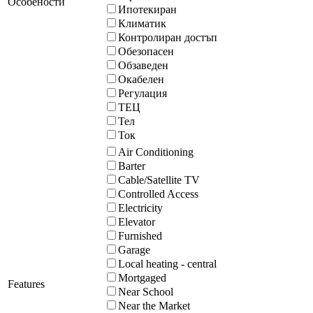
Особености
Ипотекиран
Климатик
Контролиран достъп
Обезопасен
Обзаведен
Окабелен
Регулация
ТЕЦ
Тел
Ток
Air Conditioning
Barter
Cable/Satellite TV
Controlled Access
Electricity
Elevator
Furnished
Garage
Local heating - central
Mortgaged
Features
Near School
Near the Market