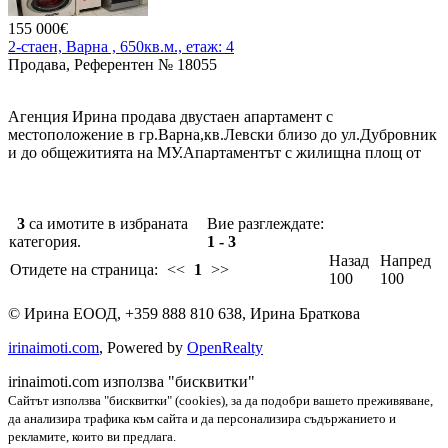
м2.Желаемата цена от собственика е 100 000евро.Купувачи,
155 000€
очакваме Вашите предложения.
2-стаен, Варна , 650кв.м., етаж: 4
Продава, Референтен № 18055
Агенция Ирина продава двустаен апартамент с
местоположение в гр.Варна,кв.Левски близо до ул.Дубровник
и до общежитията на МУ.Апартаментът с жилищна площ от
60 м2,се намира на ет.4/16,вътрешен,изложение ю/и,се състои
от:хол,кухня е отделно,спалня,коридор,две тераси,мокро
помещение,прилежаща маза с площ от 5 м2.Продава се
3
са имотите в избраната
Вие разглеждате:
напълно обзаведено и оборудвано.Жилището е много
категория.
1 - 3
запазено,поддържано,уютно подредено.Цена е 155000 евро.
Назад
Напред
Отидете на страница:
<<
1
>>
100
100
©
Ирина ЕООД
,
+359 888 810 638
,
Ирина Браткова
irinaimoti.com
, Powered by
OpenRealty
irinaimoti.com използва "бисквитки"
Сайтът използва "бисквитки" (cookies), за да подобри вашето преживяване,
да анализира трафика към сайта и да персонализира съдържанието и
рекламите, които ви предлага.