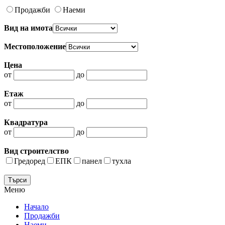
Продажби
Наеми
Вид на имота
Местоположение
Цена
от
до
Етаж
от
до
Квадратура
от
до
Вид строителство
Гредоред
ЕПК
панел
тухла
Меню
Начало
Продажби
Наеми