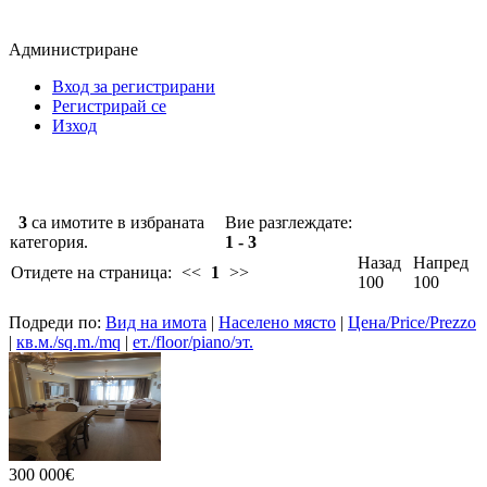
Администриране
Вход за регистрирани
Регистрирай се
Изход
3
са имотите в избраната
Вие разглеждате:
категория.
1 - 3
Назад
Напред
Отидете на страница:
<<
1
>>
100
100
Подреди по:
Вид на имота
|
Населено място
|
Цена/Price/Prezzo
|
кв.м./sq.m./mq
|
ет./floor/piano/эт.
300 000€