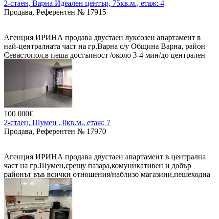
2-стаен, Варна Идеален център, 75кв.м., етаж: 4
Продава, Референтен № 17915
Агенция ИРИНА продава двустаен луксозен апартамент в
най-централната част на гр.Варна с/у Община Варна, район
Севастопол,в пеша достъпност /около 3-4 мин/до централен
вход на Морската градина, плажа и морето, ет.4/4 без
асансьор,вътрешен,изложение ю/с,слънчев и
топъл.Апартамент се състои от: кухня, отделно хол с
трапезарната част,спалня,мокро помещение,коридор.Изцяло е
ремонтиран със скъпи строит.материали,пипнато
отвсякъде,със стил,мебели и всичко избирано и правено с
100 000€
висока прецизност и качество/.Обзаведен с нови по-поръчка
2-стаен, Шумен , 0кв.м., етаж: 7
дизайнерски и италиански мебели и оборудван с нови
Продава, Референтен № 17970
ел.уреди/.Цената е 300000 евро .
Агенция ИРИНА продава двустаен апартамент в централна
част на гр.Шумен,срещу пазара,комуникативен и добър
районът във всички отношения/наблизо магазини,пешеходна
зона,училища,жп и автогара,Градска градина и др./.Жилището
е с площ от 58,2 м2 се намира на ет.7/14,тухла,средно
вътрешно,няма крайни стени,изложение из/юг,състои се от :
хол,спалня,куня/ с възможност за пренареждане на
стаите/,мокро помещение, има прилежаща маза с площ от 4,22