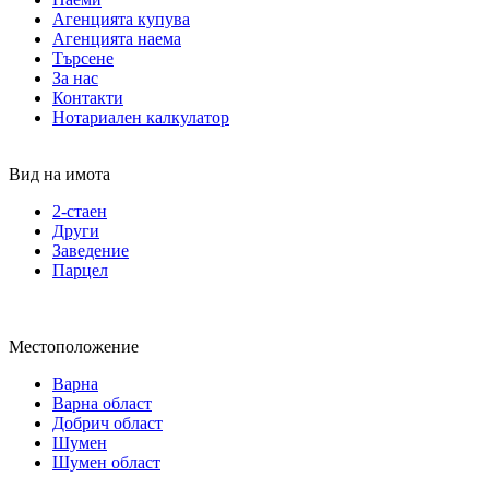
Агенцията купува
Агенцията наема
Търсене
За нас
Контакти
Нотариален калкулатор
Вид на имота
2-стаен
Други
Заведение
Парцел
Местоположение
Варна
Варна област
Добрич област
Шумен
Шумен област