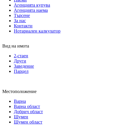
Агенцията купува
Агенцията наема
Търсене
За нас
Контакти
Нотариален калкулатор
Вид на имота
2-стаен
Други
Заведение
Парцел
Местоположение
Варна
Варна област
Добрич област
Шумен
Шумен област