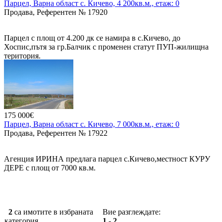
Парцел, Варна област с. Кичево, 4 200кв.м., етаж: 0
Продава, Референтен № 17920
Парцел с площ от 4.200 дк се намира в с.Кичево, до
Хоспис,пътя за гр.Балчик с променен статут ПУП-жилищна
територия.
175 000€
Парцел, Варна област с. Кичево, 7 000кв.м., етаж: 0
Продава, Референтен № 17922
Агенция ИРИНА предлага парцел с.Кичево,местност КУРУ
ДЕРЕ с площ от 7000 кв.м.
От Варна 10 км., 13 мин. с кола.
Парцел е разположен до село Кичево, на 2 главния пътя ,
Кичево -Куманово. Ток и вода наблизо.
2
са имотите в избраната
Вие разглеждате:
категория.
1 - 2