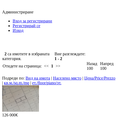
Администриране
Вход за регистрирани
Регистрирай се
Изход
2
са имотите в избраната
Вие разглеждате:
категория.
1 - 2
Назад
Напред
Отидете на страница:
<<
1
>>
100
100
Подреди по:
Вид на имота
|
Населено място
|
Цена/Price/Prezzo
|
кв.м./sq.m./mq
|
ет./floor/piano/эт.
126 000€