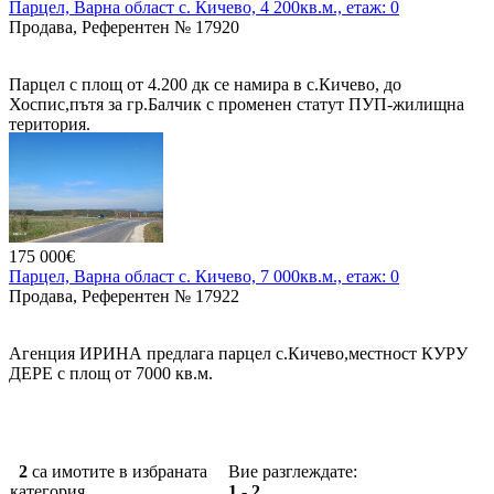
Парцел, Варна област с. Кичево, 4 200кв.м., етаж: 0
Продава, Референтен № 17920
Парцел с площ от 4.200 дк се намира в с.Кичево, до
Хоспис,пътя за гр.Балчик с променен статут ПУП-жилищна
територия.
175 000€
Парцел, Варна област с. Кичево, 7 000кв.м., етаж: 0
Продава, Референтен № 17922
Агенция ИРИНА предлага парцел с.Кичево,местност КУРУ
ДЕРЕ с площ от 7000 кв.м.
От Варна 10 км., 13 мин. с кола.
Парцел е разположен до село Кичево, на 2 главния пътя ,
Кичево -Куманово. Ток и вода наблизо.
2
са имотите в избраната
Вие разглеждате:
категория.
1 - 2