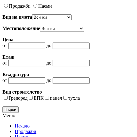
Продажби
Наеми
Вид на имота
Местоположение
Цена
от
до
Етаж
от
до
Квадратура
от
до
Вид строителство
Гредоред
ЕПК
панел
тухла
Меню
Начало
Продажби
Наеми