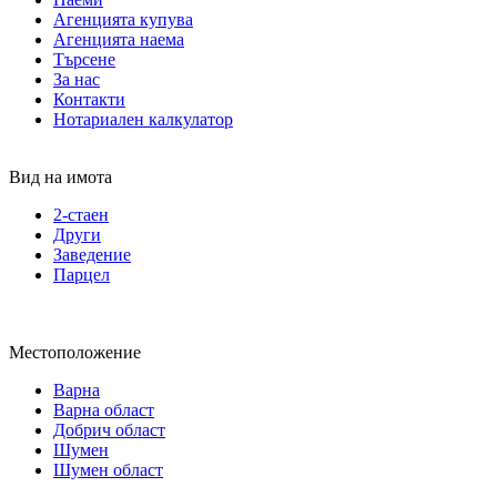
Агенцията купува
Агенцията наема
Търсене
За нас
Контакти
Нотариален калкулатор
Вид на имота
2-стаен
Други
Заведение
Парцел
Местоположение
Варна
Варна област
Добрич област
Шумен
Шумен област