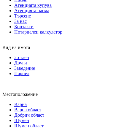
Агенцията купува
Агенцията наема
Търсене
За нас
Контакти
Нотариален калкулатор
Вид на имота
2-стаен
Други
Заведение
Парцел
Местоположение
Варна
Варна област
Добрич област
Шумен
Шумен област