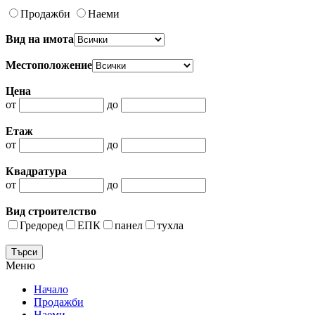
Продажби
Наеми
Вид на имота
Местоположение
Цена
от
до
Етаж
от
до
Квадратура
от
до
Вид строителство
Гредоред
ЕПК
панел
тухла
Меню
Начало
Продажби
Наеми