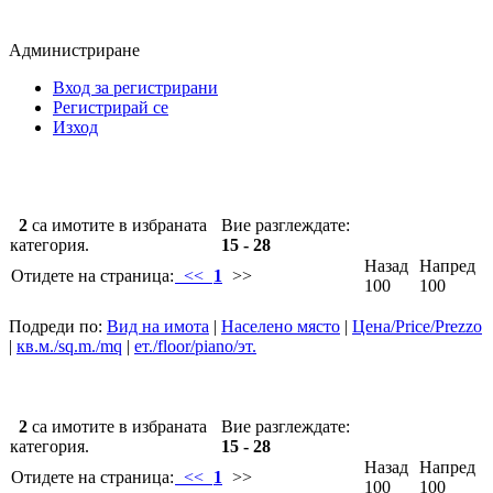
Администриране
Вход за регистрирани
Регистрирай се
Изход
2
са имотите в избраната
Вие разглеждате:
категория.
15 - 28
Назад
Напред
Отидете на страница:
<<
1
>>
100
100
Подреди по:
Вид на имота
|
Населено място
|
Цена/Price/Prezzo
|
кв.м./sq.m./mq
|
ет./floor/piano/эт.
2
са имотите в избраната
Вие разглеждате:
категория.
15 - 28
Назад
Напред
Отидете на страница:
<<
1
>>
100
100